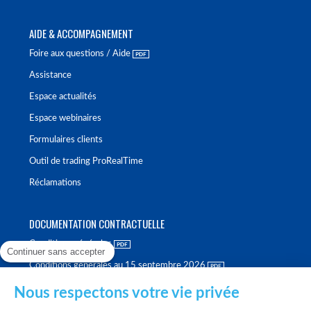
AIDE & ACCOMPAGNEMENT
Foire aux questions / Aide
Assistance
Espace actualités
Espace webinaires
Formulaires clients
Outil de trading ProRealTime
Réclamations
DOCUMENTATION CONTRACTUELLE
Conditions générales
Continuer sans accepter
Conditions générales au 15 septembre 2026
Brochure tarifaire
Nous respectons votre vie privée
Rapport sur la qualité d'exécution