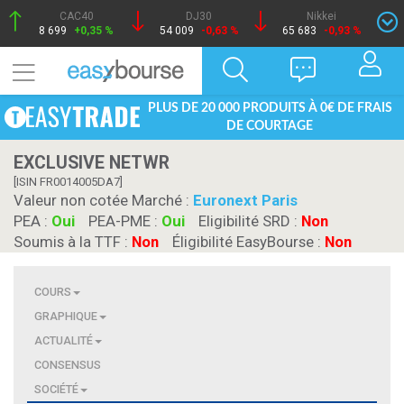
CAC40
DJ30
Nikkei
8 699
+0,35 %
54 009
-0,63 %
65 683
-0,93 %
PLUS DE 20 000 PRODUITS À 0€ DE FRAIS
DE COURTAGE
EXCLUSIVE NETWR
[ISIN FR0014005DA7]
Valeur non cotée Marché :
Euronext Paris
PEA :
Oui
PEA-PME :
Oui
Eligibilité SRD :
Non
Soumis à la TTF :
Non
Éligibilité EasyBourse :
Non
COURS
GRAPHIQUE
ACTUALITÉ
CONSENSUS
SOCIÉTÉ