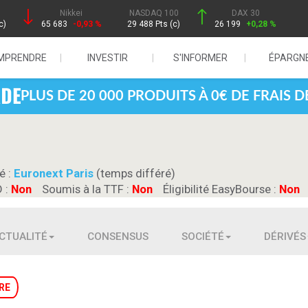
Nikkei
NASDAQ 100
DAX 30
c)
65 683
-0,93 %
29 488 Pts (c)
26 199
+0,28 %
MPRENDRE
INVESTIR
S'INFORMER
ÉPARGN
PLUS DE 20 000 PRODUITS À 0€ DE FRAIS 
é :
Euronext Paris
(temps différé)
D :
Non
Soumis à la TTF :
Non
Éligibilité EasyBourse :
Non
CTUALITÉ
CONSENSUS
SOCIÉTÉ
DÉRIVÉS
RE