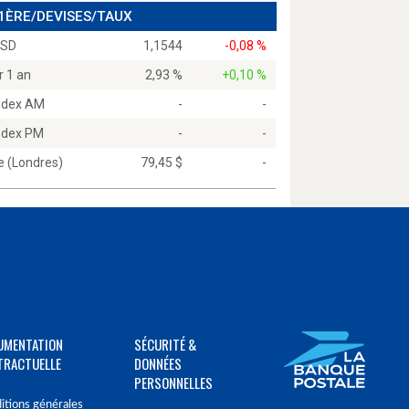
 1ÈRE/DEVISES/TAUX
USD
1,1544
-0,08 %
r 1 an
2,93 %
+0,10 %
Index AM
-
-
Index PM
-
-
e (Londres)
79,45 $
-
UMENTATION
SÉCURITÉ &
TRACTUELLE
DONNÉES
PERSONNELLES
itions générales