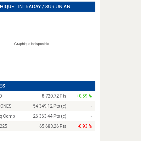
HIQUE :
INTRADAY
/
SUR UN AN
ES
0
8 720,72 Pts
+0,59 %
JONES
54 349,12 Pts (c)
-
q Comp
26 363,44 Pts (c)
-
 225
65 683,26 Pts
-0,93 %