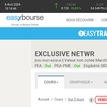
6 Aoû 2026
CAC40
DJ30
13:14:46
8 720
+0,59 %
54 349 Pts (
NOUS DÉCOUVRIR
CO
EXCLUSIVE NETWR
Valeur non cotée March
[ISIN FR0014005DA7]
PEA :
Oui
PEA-PME :
Oui
Eligibilité SR
COURS
GRAPHIQUE
A
Accueil
Cours
Sur 5 jours
VEND