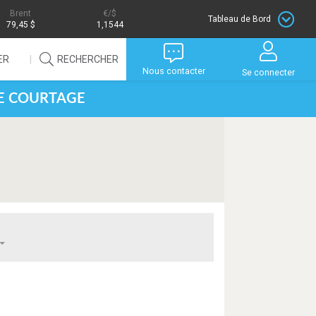
Brent
/$
Tableau de Bord
79,45 $
1,1544
ER
RECHERCHER
Nous contacter
Se connecter
DE COURTAGE