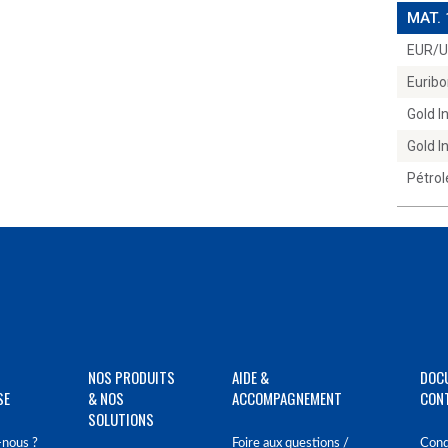
MAT.
EUR/
Euribo
Gold 
Gold 
Pétrol
NOS PRODUITS
AIDE &
DOC
SE
& NOS
ACCOMPAGNEMENT
CON
SOLUTIONS
nous ?
Foire aux questions /
Cond