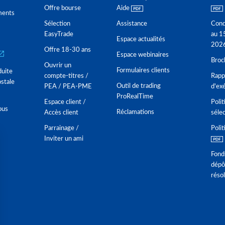
Offre bourse
Aide
ments
Sélection
Assistance
Cond
EasyTrade
au 1
Espace actualités
202
Offre 18-30 ans
Espace webinaires
Broc
Ouvrir un
Formulaires clients
duite
compte-titres /
Rappo
stale
Outil de trading
PEA / PEA-PME
d'ex
ProRealTime
Espace client /
Polit
ous
Réclamations
Accès client
séle
Parrainage /
Polit
Inviter un ami
Fond
dépô
réso