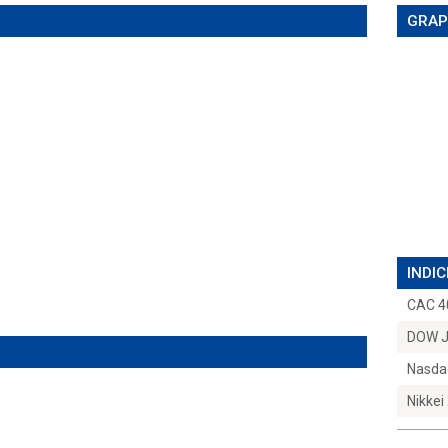
GRAP
INDIC
CAC 4
DOW 
Nasda
Nikkei