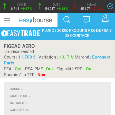
CAC40
DJ30
Nikkei
8 714
+0,17 %
54 037
+0,28 %
65 607
-0,12 %
PLUS DE 20 000 PRODUITS À 0€ DE FRAIS
DE COURTAGE
FIGEAC AERO
[ISIN FR0011665280]
Cours :
11,700
| Variation :
+0,17 %
Marché :
Euronext
Paris
PEA :
Oui
PEA-PME :
Oui
Eligibilité SRD :
Oui
Soumis à la TTF :
Non
COURS
GRAPHIQUE
ACTUALITÉ
CONSENSUS