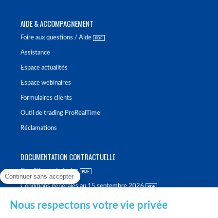
AIDE & ACCOMPAGNEMENT
Foire aux questions / Aide
Assistance
Espace actualités
Espace webinaires
Formulaires clients
Outil de trading ProRealTime
Réclamations
DOCUMENTATION CONTRACTUELLE
Conditions générales
Continuer sans accepter
Conditions générales au 15 septembre 2026
Brochure tarifaire
Nous respectons votre vie privée
Rapport sur la qualité d'exécution