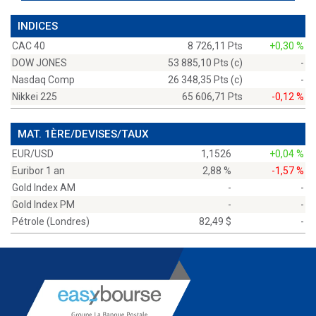
INDICES
CAC 40
8 726,11 Pts
+0,30 %
DOW JONES
53 885,10 Pts (c)
-
Nasdaq Comp
26 348,35 Pts (c)
-
Nikkei 225
65 606,71 Pts
-0,12 %
MAT. 1ÈRE/DEVISES/TAUX
EUR/USD
1,1526
+0,04 %
Euribor 1 an
2,88 %
-1,57 %
Gold Index AM
-
-
Gold Index PM
-
-
Pétrole (Londres)
82,49 $
-