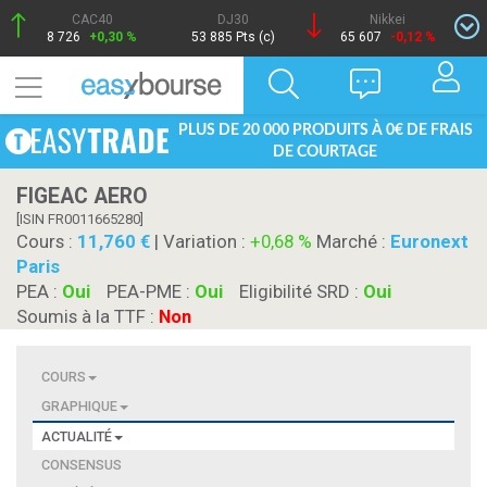
CAC40
DJ30
Nikkei
8 726
+0,30 %
53 885 Pts (c)
65 607
-0,12 %
PLUS DE 20 000 PRODUITS À 0€ DE FRAIS
DE COURTAGE
FIGEAC AERO
[ISIN FR0011665280]
Cours :
11,760
| Variation :
+0,68 %
Marché :
Euronext
Paris
PEA :
Oui
PEA-PME :
Oui
Eligibilité SRD :
Oui
Soumis à la TTF :
Non
COURS
GRAPHIQUE
ACTUALITÉ
CONSENSUS