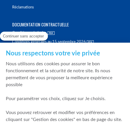
Réclamations
DOCUMENTATION CONTRACTUELLE
Conditions générales
Continuer sans accepter
Conditions générales au 15 septembre 2026
Brochure tarifaire
Nous respectons votre vie privée
Rapport sur la qualité d'exécution
Nous utilisons des cookies pour assurer le bon
Politique de meilleure sélection
fonctionnement et la sécurité de notre site. Ils nous
permettent de vous proposer la meilleure expérience
Politique de durabilité
possible
Fonds de garantie des dépôts et de résolution
Pour paramétrer vos choix, cliquez sur Je choisis.
SÉCURITÉ & DONNÉES PERSONNELLES
Vous pouvez retrouver et modifier vos préférences en
Mentions légales
cliquant sur "Gestion des cookies" en bas de page du site.
Prévention de la fraude