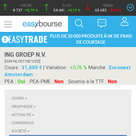
CAC40
DJ30
Nikkei
8 737
+0,79 %
54 441
+0,15 %
65 683
-0,93 %
PLUS DE 20 000 PRODUITS À 0€ DE FRAIS
DE COURTAGE
ING GROEP N.V.
[ISIN NL0011821202]
Cours :
31,005
| Variation :
+0,76 %
Marché :
Euronext
Amsterdam
PEA :
Oui
PEA-PME :
Non
Soumis à la TTF :
Non
COURS
GRAPHIQUE
ACTUALITÉ
CONSENSUS
SOCIÉTÉ