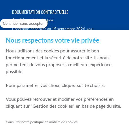
DOCUMENTATION CONTRACTUELLE
Conditions générales
Continuer sans accepter
Conditions générales au 15 septembre 2026
Brochure tarifaire
Nous respectons votre vie privée
Rapport sur la qualité d'exécution
Nous utilisons des cookies pour assurer le bon
Politique de meilleure sélection
fonctionnement et la sécurité de notre site. Ils nous
permettent de vous proposer la meilleure expérience
Politique de durabilité
possible
Fonds de garantie des dépôts et de résolution
Pour paramétrer vos choix, cliquez sur Je choisis.
SÉCURITÉ & DONNÉES PERSONNELLES
Vous pouvez retrouver et modifier vos préférences en
Mentions légales
cliquant sur "Gestion des cookies" en bas de page du site.
Prévention de la fraude
Gérer mes cookies
Consulter notre politique en matière de cookies
Politique de cookies