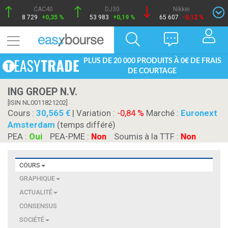
CAC40
DJ30
Nikkei
8 729
+0,35 %
53 983
+0,19 %
65 607
-0,12 %
PLUS DE 20 000 PRODUITS À 0€ DE FRAIS
DE COURTAGE
ING GROEP N.V.
[ISIN NL0011821202]
Cours :
30,565
| Variation :
-0,84 %
Marché :
Euronext
Amsterdam
(temps différé)
PEA :
Oui
PEA-PME :
Non
Soumis à la TTF :
Non
COURS
GRAPHIQUE
ACTUALITÉ
CONSENSUS
SOCIÉTÉ