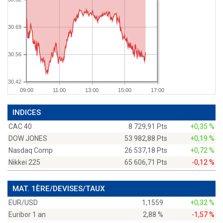
30.69
30.56
30.42
09:00
11:00
13:00
15:00
17:00
INDICES
CAC 40
8 729,91 Pts
+0,35 %
DOW JONES
53 982,88 Pts
+0,19 %
Nasdaq Comp
26 537,18 Pts
+0,72 %
Nikkei 225
65 606,71 Pts
-0,12 %
MAT. 1ÈRE/DEVISES/TAUX
EUR/USD
1,1559
+0,32 %
Euribor 1 an
2,88 %
-1,57 %