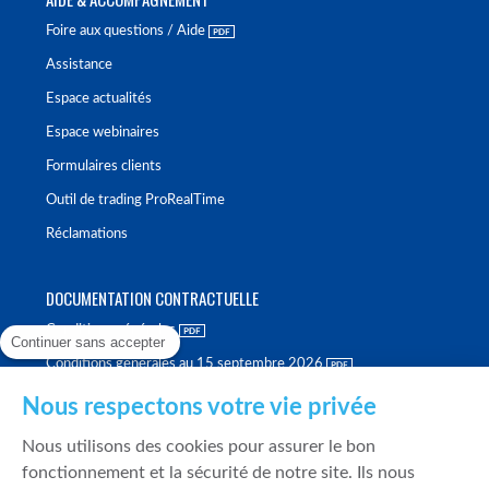
Foire aux questions / Aide
Assistance
Espace actualités
Espace webinaires
Formulaires clients
Outil de trading ProRealTime
Réclamations
DOCUMENTATION CONTRACTUELLE
Conditions générales
Continuer sans accepter
Conditions générales au 15 septembre 2026
Brochure tarifaire
Nous respectons votre vie privée
Rapport sur la qualité d'exécution
Nous utilisons des cookies pour assurer le bon
Politique de meilleure sélection
fonctionnement et la sécurité de notre site. Ils nous