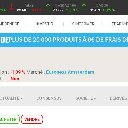
Nikkei
NASDAQ 100
DAX 30
28 %
65 607
-0,12 %
29 722
+1,19 %
26 319
+0,69 %
MPRENDRE
INVESTIR
S'INFORMER
ÉPARGN
PLUS DE 20 000 PRODUITS À 0€ DE FRAIS 
tion :
-1,09 %
Marché :
Euronext Amsterdam
TTF :
Non
CTUALITÉ
CONSENSUS
SOCIÉTÉ
DÉRIVÉS
ACHETER
VENDRE