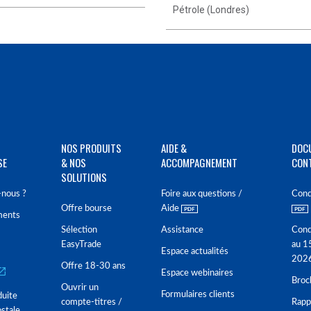
Pétrole (Londres)
NOS PRODUITS
AIDE &
DOC
SE
& NOS
ACCOMPAGNEMENT
CON
SOLUTIONS
nous ?
Foire aux questions /
Cond
Offre bourse
Aide
ments
Sélection
Assistance
Cond
EasyTrade
au 1
Espace actualités
202
Offre 18-30 ans
Espace webinaires
Broc
Ouvrir un
Formulaires clients
duite
compte-titres /
Rappo
stale