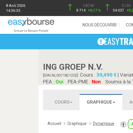
8 Aoû 2026
CAC40
DJ30
14:36:35
8 714
+0,17 %
54 037
+0,
NOUS DÉCOUVRIR
CO
ING GROEP N.V.
Cours :
30,490
| Varia
[ISIN NL0011821202]
PEA :
Oui
PEA-PME :
Non
Soumis à la 
COURS
GRAPHIQUE
A
Accueil
Graphique
Dynamique