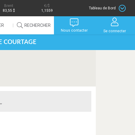
Brent
/$
Tableau de Bord
83,55 $
1,1559
ER
RECHERCHER
Nous contacter
Se connecter
DE COURTAGE