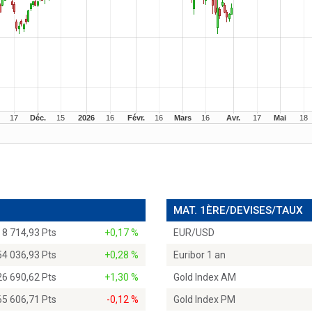
MAT. 1ÈRE/DEVISES/TAUX
8 714,93 Pts
+0,17 %
EUR/USD
54 036,93 Pts
+0,28 %
Euribor 1 an
26 690,62 Pts
+1,30 %
Gold Index AM
65 606,71 Pts
-0,12 %
Gold Index PM