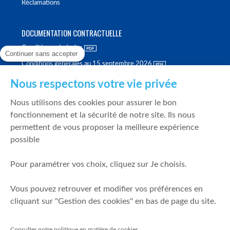
Réclamations
DOCUMENTATION CONTRACTUELLE
Conditions générales
Continuer sans accepter
Conditions générales au 15 septembre 2026
Brochure tarifaire
Nous respectons votre vie privée
Rapport sur la qualité d'exécution
Nous utilisons des cookies pour assurer le bon
Politique de meilleure sélection
fonctionnement et la sécurité de notre site. Ils nous
permettent de vous proposer la meilleure expérience
Politique de durabilité
possible
Fonds de garantie des dépôts et de résolution
Pour paramétrer vos choix, cliquez sur Je choisis.
SÉCURITÉ & DONNÉES PERSONNELLES
Vous pouvez retrouver et modifier vos préférences en
Mentions légales
cliquant sur "Gestion des cookies" en bas de page du site.
Prévention de la fraude
Gérer mes cookies
Consulter notre politique en matière de cookies