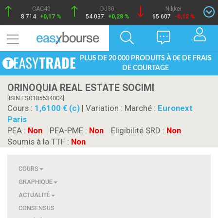
CAC40
DJ30
Nikkei
8 714
+0,17 %
54 037
+0,28 %
65 607
-0,12 %
PLUS DE 20 000 PRODUITS À 0€ DE FRAIS
DE COURTAGE
ORINOQUIA REAL ESTATE SOCIMI
[ISIN ES0105534004]
Cours :
1,6100 € (c)
| Variation :
Marché :
Euronext
Paris
PEA :
Non
PEA-PME :
Non
Eligibilité SRD :
Non
Soumis à la TTF :
Non
COURS
GRAPHIQUE
ACTUALITÉ
CONSENSUS