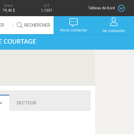
Brent
/$
Tableau de Bord
79,45 $
1,1557
ER
RECHERCHER
Nous contacter
Se connecter
DE COURTAGE
SECTEUR