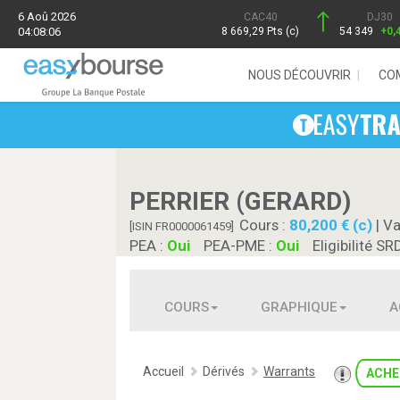
6 Aoû 2026
CAC40
DJ30
04:08:06
8 669,29 Pts (c)
54 349
+0,
NOUS DÉCOUVRIR
CO
PERRIER (GERARD)
Cours :
80,200 € (c)
| Va
[ISIN FR0000061459]
PEA :
Oui
PEA-PME :
Oui
Eligibilité SR
COURS
GRAPHIQUE
A
Accueil
Dérivés
Warrants
ACHE