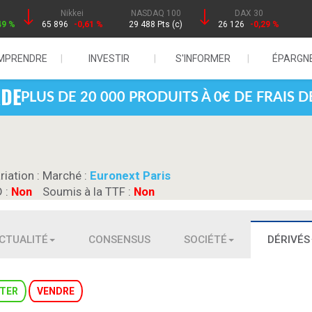
Nikkei
NASDAQ 100
DAX 30
49 %
65 896
-0,61 %
29 488 Pts (c)
26 126
-0,29 %
MPRENDRE
INVESTIR
S'INFORMER
ÉPARGN
PLUS DE 20 000 PRODUITS À 0€ DE FRAIS 
riation :
Marché :
Euronext Paris
D :
Non
Soumis à la TTF :
Non
CTUALITÉ
CONSENSUS
SOCIÉTÉ
DÉRIVÉS
TER
VENDRE