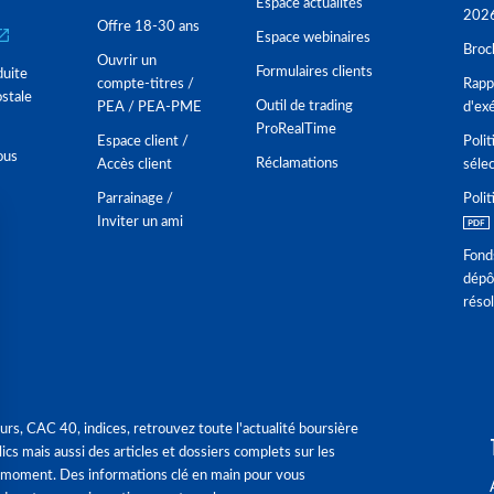
Espace actualités
202
Offre 18-30 ans
Espace webinaires
Broc
Ouvrir un
Formulaires clients
duite
compte-titres /
Rappo
stale
Outil de trading
PEA / PEA-PME
d'ex
ProRealTime
Espace client /
Polit
ous
Réclamations
Accès client
séle
Parrainage /
Polit
Inviter un ami
Fond
dépô
réso
urs, CAC 40, indices, retrouvez toute l'actualité boursière
ics mais aussi des articles et dossiers complets sur les
 moment. Des informations clé en main pour vous