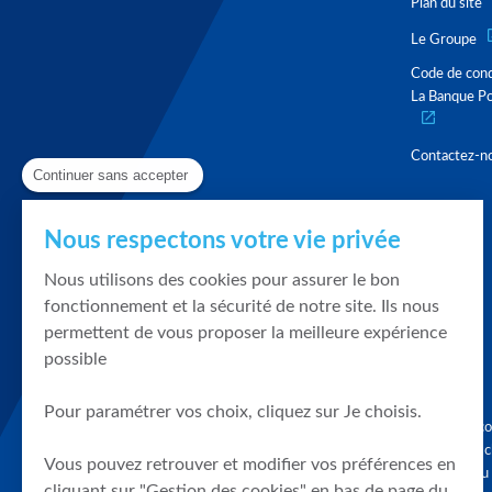
Plan du site
Le Groupe
Code de con
La Banque Po
Contactez-n
Continuer sans accepter
Nous respectons votre vie privée
Nous utilisons des cookies pour assurer le bon
fonctionnement et la sécurité de notre site. Ils nous
permettent de vous proposer la meilleure expérience
possible
Pour paramétrer vos choix, cliquez sur Je choisis.
Graphique, co
en quelques cl
Vous pouvez retrouver et modifier vos préférences en
tendances du
cliquant sur "Gestion des cookies" en bas de page du