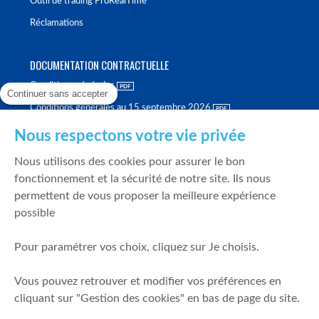
Outil de trading ProRealTime
Réclamations
DOCUMENTATION CONTRACTUELLE
Conditions générales
Continuer sans accepter
Conditions générales au 15 septembre 2026
Brochure tarifaire
Nous respectons votre vie privée
Rapport sur la qualité d'exécution
Nous utilisons des cookies pour assurer le bon
Politique de meilleure sélection
fonctionnement et la sécurité de notre site. Ils nous
permettent de vous proposer la meilleure expérience
Politique de durabilité
possible
Fonds de garantie des dépôts et de résolution
Pour paramétrer vos choix, cliquez sur Je choisis.
SÉCURITÉ & DONNÉES PERSONNELLES
Vous pouvez retrouver et modifier vos préférences en
Mentions légales
cliquant sur "Gestion des cookies" en bas de page du site.
Prévention de la fraude