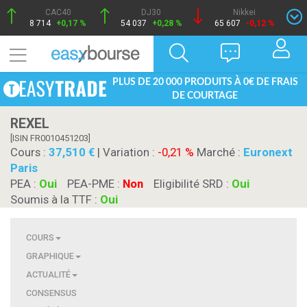
CAC40
DJ30
Nikkei
8 714
+0,17 %
54 037
+0,28 %
65 607
-0,12 %
PLUS DE 20 000 PRODUITS À 0€ DE FRAIS
DE COURTAGE
REXEL
[ISIN FR0010451203]
Cours :
37,510
| Variation :
-0,21 %
Marché :
Euronext
Paris
PEA :
Oui
PEA-PME :
Non
Eligibilité SRD :
Oui
Soumis à la TTF :
Oui
COURS
GRAPHIQUE
ACTUALITÉ
CONSENSUS