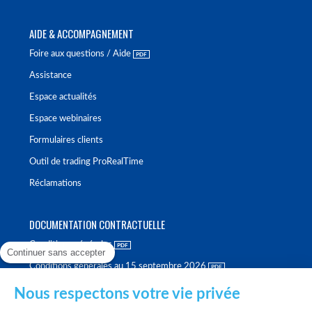
AIDE & ACCOMPAGNEMENT
Foire aux questions / Aide
Assistance
Espace actualités
Espace webinaires
Formulaires clients
Outil de trading ProRealTime
Réclamations
DOCUMENTATION CONTRACTUELLE
Conditions générales
Continuer sans accepter
Conditions générales au 15 septembre 2026
Brochure tarifaire
Nous respectons votre vie privée
Rapport sur la qualité d'exécution