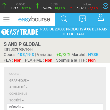
CAC40
DJ30
Nikkei
8 714
+0,17 %
54 037
+0,28 %
65 607
-0,12 %
PLUS DE 20 000 PRODUITS À 0€ DE FRAIS
DE COURTAGE
S AND P GLOBAL
[ISIN US78409V1044]
Cours :
408,19 $
| Variation :
+0,73 %
Marché :
NYSE
PEA :
Non
PEA-PME :
Non
Soumis à la TTF :
Non
COURS
GRAPHIQUE
ACTUALITÉ
CONSENSUS
SOCIÉTÉ
DÉRIVÉS