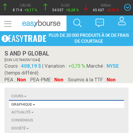
CAC40
DJ30
Nikkei
8 714
+0,17 %
54 037
+0,28 %
65 607
-0,12 %
PLUS DE 20 000 PRODUITS À 0€ DE FRAIS
DE COURTAGE
S AND P GLOBAL
[ISIN US78409V1044]
Cours :
408,19 $
| Variation :
+0,73 %
Marché :
NYSE
(temps différé)
PEA :
Non
PEA-PME :
Non
Soumis à la TTF :
Non
COURS
GRAPHIQUE
ACTUALITÉ
CONSENSUS
SOCIÉTÉ