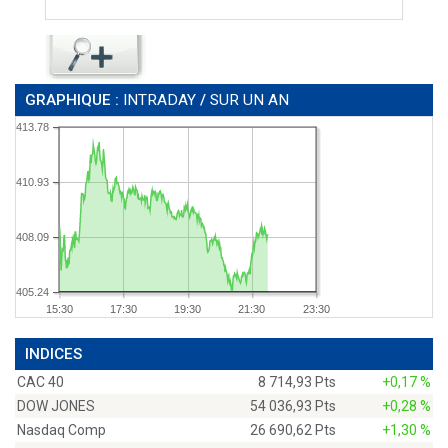
GRAPHIQUE :
INTRADAY
/
SUR UN AN
413.78
410.93
408.09
405.24
15:30
17:30
19:30
21:30
23:30
INDICES
CAC 40
8 714,93 Pts
+0,17 %
DOW JONES
54 036,93 Pts
+0,28 %
Nasdaq Comp
26 690,62 Pts
+1,30 %