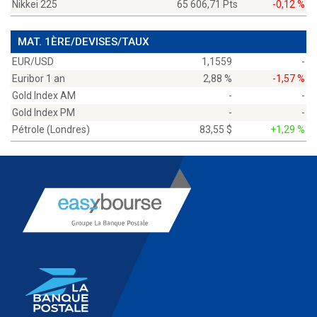
Nikkei 225
65 606,71 Pts
-0,12 %
MAT. 1ÈRE/DEVISES/TAUX
EUR/USD
1,1559
-
Euribor 1 an
2,88 %
-1,57 %
Gold Index AM
-
-
Gold Index PM
-
-
Pétrole (Londres)
83,55 $
+1,29 %