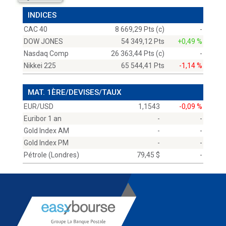
INDICES
CAC 40
8 669,29 Pts (c)
-
DOW JONES
54 349,12 Pts
+0,49 %
Nasdaq Comp
26 363,44 Pts (c)
-
Nikkei 225
65 544,41 Pts
-1,14 %
MAT. 1ÈRE/DEVISES/TAUX
EUR/USD
1,1543
-0,09 %
Euribor 1 an
-
-
Gold Index AM
-
-
Gold Index PM
-
-
Pétrole (Londres)
79,45 $
-