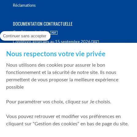
Réclamations
DOCUMENTATION CONTRACTUELLE
Conditions générales
Continuer sans accepter
Conditions générales au 15 septembre 2026
Brochure tarifaire
Nous respectons votre vie privée
Rapport sur la qualité d'exécution
Nous utilisons des cookies pour assurer le bon
Politique de meilleure sélection
fonctionnement et la sécurité de notre site. Ils nous
permettent de vous proposer la meilleure expérience
Politique de durabilité
possible
Fonds de garantie des dépôts et de résolution
Pour paramétrer vos choix, cliquez sur Je choisis.
SÉCURITÉ & DONNÉES PERSONNELLES
Vous pouvez retrouver et modifier vos préférences en
Mentions légales
cliquant sur "Gestion des cookies" en bas de page du site.
Prévention de la fraude
Gérer mes cookies