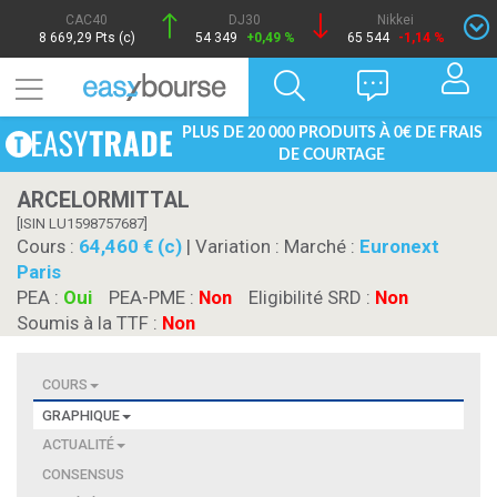
CAC40
DJ30
Nikkei
8 669,29 Pts (c)
54 349
+0,49 %
65 544
-1,14 %
PLUS DE 20 000 PRODUITS À 0€ DE FRAIS
DE COURTAGE
ARCELORMITTAL
[ISIN LU1598757687]
Cours :
64,460 € (c)
| Variation :
Marché :
Euronext
Paris
PEA :
Oui
PEA-PME :
Non
Eligibilité SRD :
Non
Soumis à la TTF :
Non
COURS
GRAPHIQUE
ACTUALITÉ
CONSENSUS