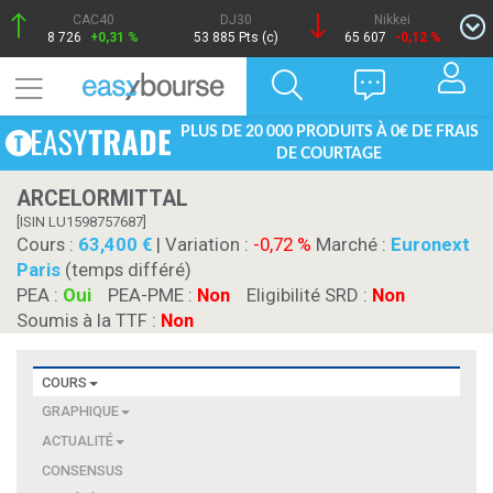
CAC40
DJ30
Nikkei
8 726
+0,31 %
53 885 Pts (c)
65 607
-0,12 %
PLUS DE 20 000 PRODUITS À 0€ DE FRAIS
DE COURTAGE
ARCELORMITTAL
[ISIN LU1598757687]
Cours :
63,400
| Variation :
-0,72 %
Marché :
Euronext
Paris
(temps différé)
PEA :
Oui
PEA-PME :
Non
Eligibilité SRD :
Non
Soumis à la TTF :
Non
COURS
GRAPHIQUE
ACTUALITÉ
CONSENSUS