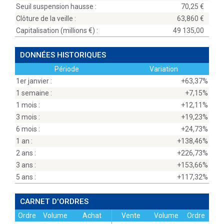
Seuil suspension hausse :
70,25
Clôture de la veille :
63,860
Capitalisation (millions
) :
49 135,00
DONNÉES HISTORIQUES
Période
Variation
1er janvier :
+63,37%
1 semaine :
+7,15%
1 mois :
+12,11%
3 mois :
+19,23%
6 mois :
+24,73%
1 an :
+138,46%
2 ans :
+226,73%
3 ans :
+153,66%
5 ans :
+117,32%
CARNET D'ORDRES
Ordre
Volume
Achat
Vente
Volume
Ordre