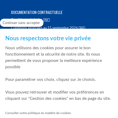
DOCUMENTATION CONTRACTUELLE
Conditions générales
Continuer sans accepter
Conditions générales au 15 septembre 2026
Brochure tarifaire
Nous respectons votre vie privée
Rapport sur la qualité d'exécution
Nous utilisons des cookies pour assurer le bon
Politique de meilleure sélection
fonctionnement et la sécurité de notre site. Ils nous
permettent de vous proposer la meilleure expérience
Politique de durabilité
possible
Fonds de garantie des dépôts et de résolution
Pour paramétrer vos choix, cliquez sur Je choisis.
SÉCURITÉ & DONNÉES PERSONNELLES
Vous pouvez retrouver et modifier vos préférences en
Mentions légales
cliquant sur "Gestion des cookies" en bas de page du site.
Prévention de la fraude
Gérer mes cookies
Consulter notre politique en matière de cookies
Politique de cookies