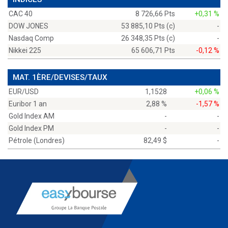
CAC 40
8 726,66 Pts
+0,31 %
DOW JONES
53 885,10 Pts (c)
-
Nasdaq Comp
26 348,35 Pts (c)
-
Nikkei 225
65 606,71 Pts
-0,12 %
MAT. 1ÈRE/DEVISES/TAUX
EUR/USD
1,1528
+0,06 %
Euribor 1 an
2,88 %
-1,57 %
Gold Index AM
-
-
Gold Index PM
-
-
Pétrole (Londres)
82,49 $
-