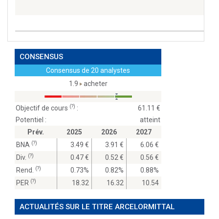
CONSENSUS
Consensus de 20 analystes
1.9
acheter
(?)
Objectif de cours
:
61.11
Potentiel :
atteint
Prév.
2025
2026
2027
(?)
BNA
3.49
3.91
6.06
(?)
Div.
0.47
0.52
0.56
(?)
Rend.
0.73%
0.82%
0.88%
(?)
PER
18.32
16.32
10.54
ACTUALITÉS SUR LE TITRE ARCELORMITTAL