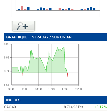
GRAPHIQUE :
INTRADAY
/
SUR UN AN
8.90
8.82
8.74
8.66
09:00
11:00
13:00
15:00
17:00
19:00
INDICES
CAC 40
8 714,93 Pts
+0,17 %