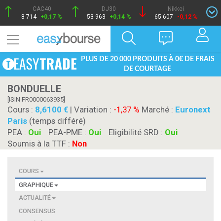
CAC40
DJ30
Nikkei
8 714
+0,17 %
53 963
+0,14 %
65 607
-0,12 %
PLUS DE 20 000 PRODUITS À 0€ DE FRAIS
DE COURTAGE
BONDUELLE
[ISIN FR0000063935]
Cours :
8,6100
| Variation :
-1,37 %
Marché :
Euronext
Paris
(temps différé)
PEA :
Oui
PEA-PME :
Oui
Eligibilité SRD :
Oui
Soumis à la TTF :
Non
COURS
GRAPHIQUE
ACTUALITÉ
CONSENSUS