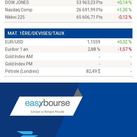
DOW JONES
53 963,23 Pts
+0,14 %
Nasdaq Comp
26 691,99 Pts
+1,30 %
Nikkei 225
65 606,71 Pts
-0,12 %
MAT. 1ÈRE/DEVISES/TAUX
EUR/USD
1,1559
+0,32 %
Euribor 1 an
2,88 %
-1,57 %
Gold Index AM
-
-
Gold Index PM
-
-
Pétrole (Londres)
82,49 $
-