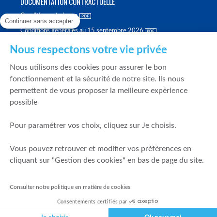
DOCUMENTATION CONTRACTUELLE
Conditions générales
Continuer sans accepter
Conditions générales au 15 septembre 2026
Brochure tarifaire
Nous respectons votre vie privée
Rapport sur la qualité d'exécution
Nous utilisons des cookies pour assurer le bon
Politique de meilleure sélection
fonctionnement et la sécurité de notre site. Ils nous
permettent de vous proposer la meilleure expérience
Politique de durabilité
possible
Fonds de garantie des dépôts et de résolution
Pour paramétrer vos choix, cliquez sur Je choisis.
SÉCURITÉ & DONNÉES PERSONNELLES
Vous pouvez retrouver et modifier vos préférences en
Mentions légales
cliquant sur "Gestion des cookies" en bas de page du site.
Prévention de la fraude
Gérer mes cookies
Consulter notre politique en matière de cookies
Politique de cookies
Consentements certifiés par
Politique de gestion des conflits d'intérêts