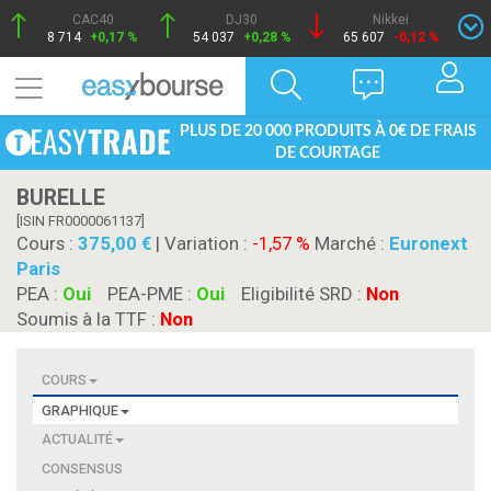
CAC40
DJ30
Nikkei
8 714
+0,17 %
54 037
+0,28 %
65 607
-0,12 %
PLUS DE 20 000 PRODUITS À 0€ DE FRAIS
DE COURTAGE
BURELLE
[ISIN FR0000061137]
Cours :
375,00
| Variation :
-1,57 %
Marché :
Euronext
Paris
PEA :
Oui
PEA-PME :
Oui
Eligibilité SRD :
Non
Soumis à la TTF :
Non
COURS
GRAPHIQUE
ACTUALITÉ
CONSENSUS