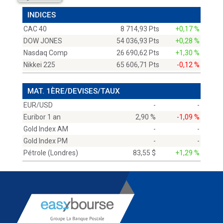
INDICES
CAC 40
8 714,93 Pts
+0,17 %
DOW JONES
54 036,93 Pts
+0,28 %
Nasdaq Comp
26 690,62 Pts
+1,30 %
Nikkei 225
65 606,71 Pts
-0,12 %
MAT. 1ÈRE/DEVISES/TAUX
EUR/USD
-
-
Euribor 1 an
2,90 %
-1,09 %
Gold Index AM
-
-
Gold Index PM
-
-
Pétrole (Londres)
83,55 $
+1,29 %