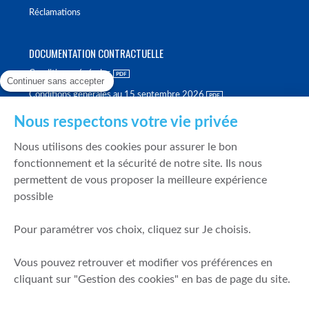
Réclamations
DOCUMENTATION CONTRACTUELLE
Conditions générales
Continuer sans accepter
Conditions générales au 15 septembre 2026
Brochure tarifaire
Nous respectons votre vie privée
Rapport sur la qualité d'exécution
Nous utilisons des cookies pour assurer le bon
Politique de meilleure sélection
fonctionnement et la sécurité de notre site. Ils nous
permettent de vous proposer la meilleure expérience
Politique de durabilité
possible
Fonds de garantie des dépôts et de résolution
Pour paramétrer vos choix, cliquez sur Je choisis.
SÉCURITÉ & DONNÉES PERSONNELLES
Vous pouvez retrouver et modifier vos préférences en
Mentions légales
cliquant sur "Gestion des cookies" en bas de page du site.
Prévention de la fraude
Gérer mes cookies