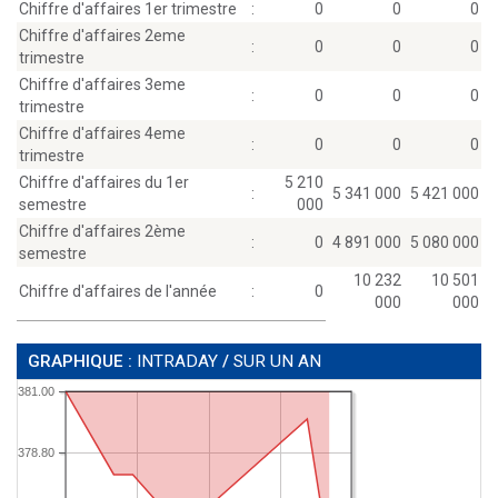
Chiffre d'affaires 1er trimestre
:
0
0
0
Chiffre d'affaires 2eme
:
0
0
0
trimestre
Chiffre d'affaires 3eme
:
0
0
0
trimestre
Chiffre d'affaires 4eme
:
0
0
0
trimestre
Chiffre d'affaires du 1er
5 210
:
5 341 000
5 421 000
semestre
000
Chiffre d'affaires 2ème
:
0
4 891 000
5 080 000
semestre
10 232
10 501
Chiffre d'affaires de l'année
:
0
000
000
GRAPHIQUE :
INTRADAY
/
SUR UN AN
381.00
378.80