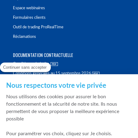
Espace webinaires
Formulaires clients
Outil de trading ProRealTime
Réclamations
DOCUMENTATION CONTRACTUELLE
Conditions générales
Continuer sans accepter
Conditions générales au 15 septembre 2026
Brochure tarifaire
Nous respectons votre vie privée
Rapport sur la qualité d'exécution
Nous utilisons des cookies pour assurer le bon
Politique de meilleure sélection
fonctionnement et la sécurité de notre site. Ils nous
permettent de vous proposer la meilleure expérience
Politique de durabilité
possible
Fonds de garantie des dépôts et de résolution
Pour paramétrer vos choix, cliquez sur Je choisis.