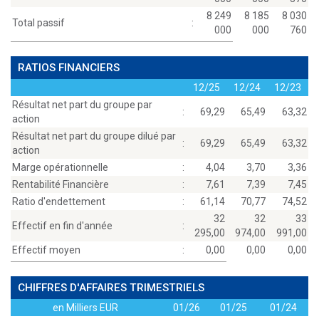
8 249
8 185
8 030
Total passif
:
000
000
760
RATIOS FINANCIERS
12/25
12/24
12/23
Résultat net part du groupe par
:
69,29
65,49
63,32
action
Résultat net part du groupe dilué par
:
69,29
65,49
63,32
action
Marge opérationnelle
:
4,04
3,70
3,36
Rentabilité Financière
:
7,61
7,39
7,45
Ratio d'endettement
:
61,14
70,77
74,52
32
32
33
Effectif en fin d'année
:
295,00
974,00
991,00
Effectif moyen
:
0,00
0,00
0,00
CHIFFRES D'AFFAIRES TRIMESTRIELS
en Milliers EUR
01/26
01/25
01/24