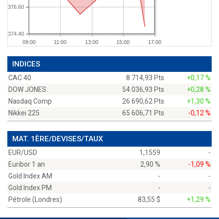
376.60
374.40
09:00
11:00
13:00
15:00
17:00
INDICES
CAC 40
8 714,93 Pts
+0,17 %
DOW JONES
54 036,93 Pts
+0,28 %
Nasdaq Comp
26 690,62 Pts
+1,30 %
Nikkei 225
65 606,71 Pts
-0,12 %
MAT. 1ÈRE/DEVISES/TAUX
EUR/USD
1,1559
-
Euribor 1 an
2,90 %
-1,09 %
Gold Index AM
-
-
Gold Index PM
-
-
Pétrole (Londres)
83,55 $
+1,29 %