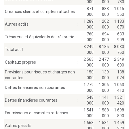
000
000
780
871
888
1 015
Créances clients et comptes rattachés
:
000
000
550
1 289
1 202
1 183
Autres actifs
:
000
000
870
760
694
633
Trésorerie et équivalents de trésorerie
:
000
000
909
8 249
8 185
8 030
Total actif
:
000
000
760
2 563
2 477
2 349
Capitaux propres
:
000
000
600
Provisions pour risques et charges non
150
139
138
:
courantes
000
000
074
1 779
1 306
1 063
Dettes financières non courantes
:
000
000
410
548
1 141
1 321
Dettes financières courantes
:
000
000
420
1 541
1 588
1 698
Fournisseurs et comptes rattaches
:
000
000
890
1 668
1 534
1 459
Autres passifs
:
000
000
370