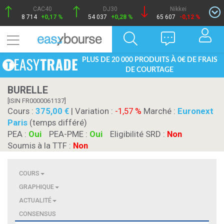
CAC40
DJ30
Nikkei
8 714
+0,17 %
54 037
+0,28 %
65 607
-0,12 %
PLUS DE 20 000 PRODUITS À 0€ DE FRAIS
DE COURTAGE
BURELLE
[ISIN FR0000061137]
Cours :
375,00
| Variation :
-1,57 %
Marché :
Euronext
Paris
(temps différé)
PEA :
Oui
PEA-PME :
Oui
Eligibilité SRD :
Non
Soumis à la TTF :
Non
COURS
GRAPHIQUE
ACTUALITÉ
CONSENSUS