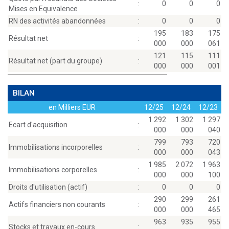
:
0
0
0
Mises en Equivalence
RN des activités abandonnées
:
0
0
0
195
183
175
Résultat net
:
000
000
061
121
115
111
Résultat net (part du groupe)
:
000
000
001
BILAN
en Milliers EUR
12/25
12/24
12/23
1 292
1 302
1 297
Ecart d'acquisition
:
000
000
040
799
793
720
Immobilisations incorporelles
:
000
000
043
1 985
2 072
1 963
Immobilisations corporelles
:
000
000
100
Droits d'utilisation (actif)
:
0
0
0
290
299
261
Actifs financiers non courants
:
000
000
465
963
935
955
Stocks et travaux en-cours
: