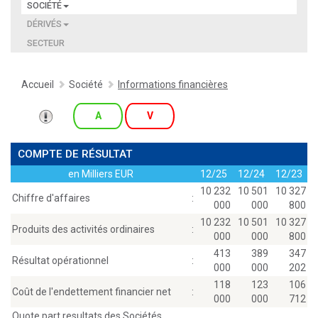
SOCIÉTÉ
DÉRIVÉS
SECTEUR
Accueil
Société
Informations financières
A
V
COMPTE DE RÉSULTAT
en Milliers EUR
12/25
12/24
12/23
10 232
10 501
10 327
Chiffre d'affaires
:
000
000
800
10 232
10 501
10 327
Produits des activités ordinaires
:
000
000
800
413
389
347
Résultat opérationnel
:
000
000
202
118
123
106
Coût de l'endettement financier net
:
000
000
712
Quote part resultats des Sociétés