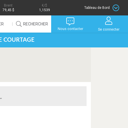
Brent
/$
Tableau de Bord
79,45 $
1,1539
ER
RECHERCHER
Nous contacter
Se connecter
DE COURTAGE