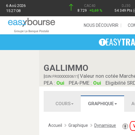
6 Aoû 2026
CAC40
DJ30
15:27:08
8 729
+0,69 %
54 349 Pts (
NOUS DÉCOUVRIR
CO
GALLIMMO
Valeur non cotée March
[ISIN FR0000030611]
PEA :
Oui
PEA-PME :
Oui
Eligibilité SR
COURS
GRAPHIQUE
A
Accueil
Graphique
Dynamique