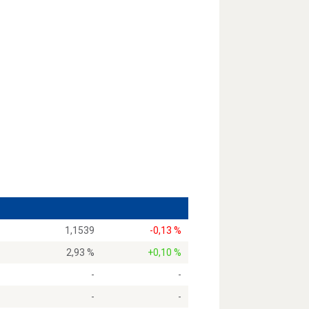
1,1539
-0,13 %
2,93 %
+0,10 %
-
-
-
-