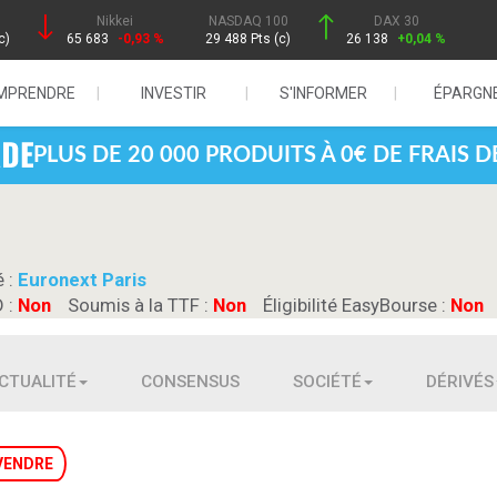
Nikkei
NASDAQ 100
DAX 30
c)
65 683
-0,93 %
29 488 Pts (c)
26 138
+0,04 %
MPRENDRE
INVESTIR
S'INFORMER
ÉPARGN
PLUS DE 20 000 PRODUITS À 0€ DE FRAIS 
é :
Euronext Paris
D :
Non
Soumis à la TTF :
Non
Éligibilité EasyBourse :
Non
CTUALITÉ
CONSENSUS
SOCIÉTÉ
DÉRIVÉS
VENDRE