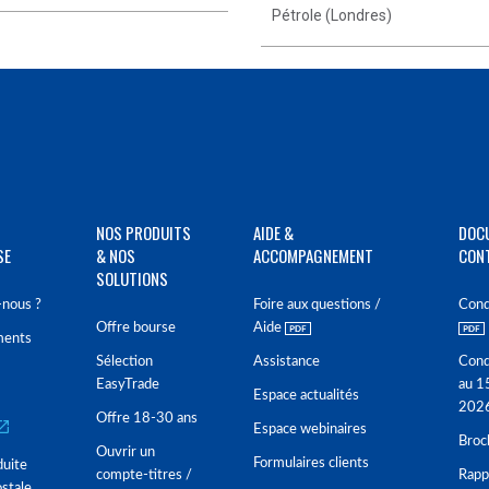
Pétrole (Londres)
NOS PRODUITS
AIDE &
DOC
SE
& NOS
ACCOMPAGNEMENT
CON
SOLUTIONS
nous ?
Foire aux questions /
Cond
Offre bourse
Aide
ments
Sélection
Assistance
Cond
EasyTrade
au 1
Espace actualités
202
Offre 18-30 ans
Espace webinaires
Broc
Ouvrir un
Formulaires clients
duite
compte-titres /
Rappo
stale