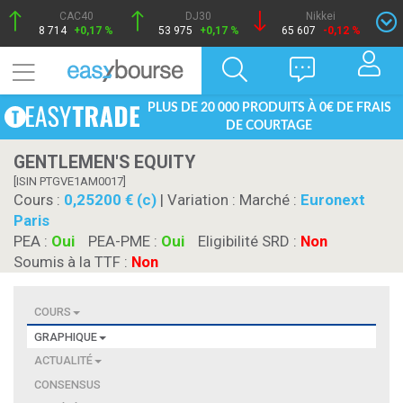
CAC40
DJ30
Nikkei
8 714
+0,17 %
53 975
+0,17 %
65 607
-0,12 %
PLUS DE 20 000 PRODUITS À 0€ DE FRAIS
DE COURTAGE
GENTLEMEN'S EQUITY
[ISIN PTGVE1AM0017]
Cours :
0,25200 € (c)
| Variation :
Marché :
Euronext
Paris
PEA :
Oui
PEA-PME :
Oui
Eligibilité SRD :
Non
Soumis à la TTF :
Non
COURS
GRAPHIQUE
ACTUALITÉ
CONSENSUS