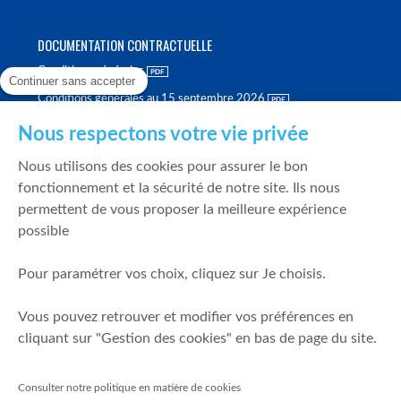
DOCUMENTATION CONTRACTUELLE
Conditions générales
Continuer sans accepter
Conditions générales au 15 septembre 2026
Brochure tarifaire
Nous respectons votre vie privée
Rapport sur la qualité d'exécution
Nous utilisons des cookies pour assurer le bon
Politique de meilleure sélection
fonctionnement et la sécurité de notre site. Ils nous
permettent de vous proposer la meilleure expérience
Politique de durabilité
possible
Fonds de garantie des dépôts et de résolution
Pour paramétrer vos choix, cliquez sur Je choisis.
SÉCURITÉ & DONNÉES PERSONNELLES
Vous pouvez retrouver et modifier vos préférences en
Mentions légales
cliquant sur "Gestion des cookies" en bas de page du site.
Prévention de la fraude
Gérer mes cookies
Consulter notre politique en matière de cookies
Politique de cookies