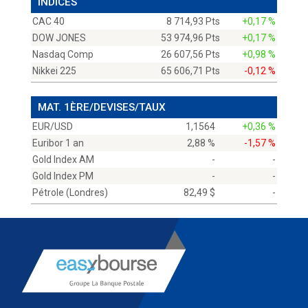
INDICES
CAC 40
8 714,93 Pts
+0,17 %
DOW JONES
53 974,96 Pts
+0,17 %
Nasdaq Comp
26 607,56 Pts
+0,98 %
Nikkei 225
65 606,71 Pts
-0,12 %
MAT. 1ÈRE/DEVISES/TAUX
EUR/USD
1,1564
+0,36 %
Euribor 1 an
2,88 %
-1,57 %
Gold Index AM
-
-
Gold Index PM
-
-
Pétrole (Londres)
82,49 $
-