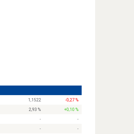
1,1522
-0,27 %
2,93 %
+0,10 %
-
-
-
-