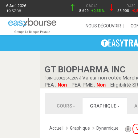
6 Aoû 2026
CAC40
DJ30
19:57:38
8 699
+0,35 %
53 908
-0,
NOUS DÉCOUVRIR
CO
GT BIOPHARMA INC
Valeur non cotée March
[ISIN US36254L2097]
PEA :
Non
PEA-PME :
Non
Eligibilité S
COURS
GRAPHIQUE
A
Accueil
Graphique
Dynamique