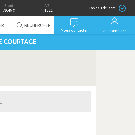
Brent
/$
Tableau de Bord
79,45 $
1,1522
ER
RECHERCHER
Nous contacter
Se connecter
DE COURTAGE