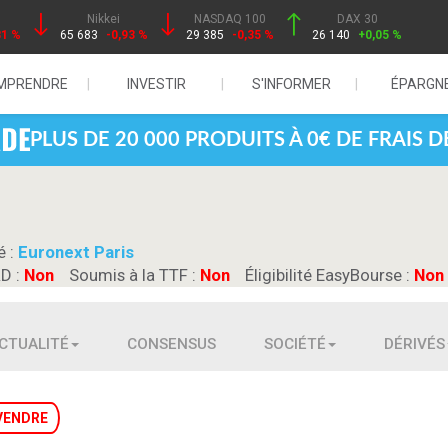
Nikkei
NASDAQ 100
DAX 30
81 %
65 683
-0,93 %
29 385
-0,35 %
26 140
+0,05 %
MPRENDRE
INVESTIR
S'INFORMER
ÉPARGN
PLUS DE 20 000 PRODUITS À 0€ DE FRAIS 
é :
Euronext Paris
RD :
Non
Soumis à la TTF :
Non
Éligibilité EasyBourse :
Non
CTUALITÉ
CONSENSUS
SOCIÉTÉ
DÉRIVÉS
VENDRE