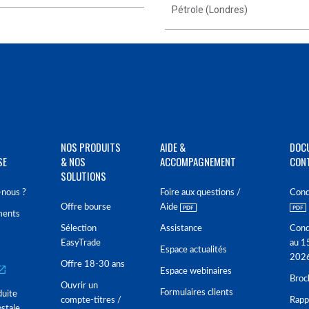
Pétrole (Londres)
NOS PRODUITS
AIDE &
DOC
SE
& NOS
ACCOMPAGNEMENT
CON
SOLUTIONS
nous ?
Foire aux questions /
Cond
Offre bourse
Aide
ments
Sélection
Assistance
Cond
EasyTrade
au 1
Espace actualités
202
Offre 18-30 ans
Espace webinaires
Broc
Ouvrir un
Formulaires clients
duite
compte-titres /
Rappo
stale