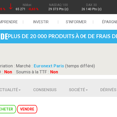
Nikkei
NASDAQ 100
DAX 30
85 %
65 271
-0,63 %
29 373 Pts (c)
26 140 Pts (c)
MPRENDRE
INVESTIR
S'INFORMER
ÉPARGN
PLUS DE 20 000 PRODUITS À 0€ DE FRAIS 
riation :
Marché :
Euronext Paris
(temps différé)
D :
Non
Soumis à la TTF :
Non
CTUALITÉ
CONSENSUS
SOCIÉTÉ
DÉRIVÉS
CHETER
VENDRE