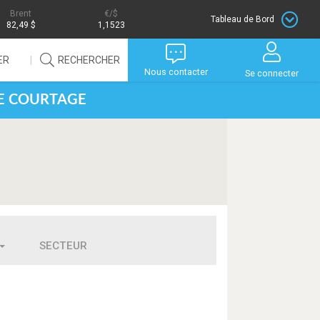
Brent
/$
Tableau de Bord
82,49 $
1,1523
ER
RECHERCHER
Nous contacter
Se connecter
DE COURTAGE
SECTEUR