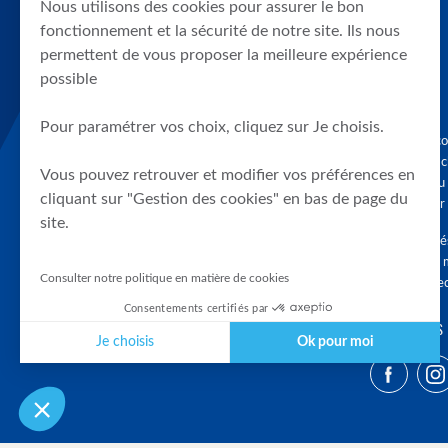
Nous utilisons des cookies pour assurer le bon
fonctionnement et la sécurité de notre site. Ils nous
permettent de vous proposer la meilleure expérience
possible
Pour paramétrer vos choix, cliquez sur Je choisis.
Graphique, co
en quelques cl
Vous pouvez retrouver et modifier vos préférences en
tendances du
cliquant sur "Gestion des cookies" en bas de page du
accompagner 
site.
Tous droits r
différés d'au 
Consulter notre politique en matière de cookies
clients connec
Consentements certifiés par
SUIVEZ-NOUS
Je choisis
Ok pour moi
Plateforme de Gestion du Consentement : Personnalisez vos Optio
Axeptio consent
Notre plateforme vous permet d'adapter et de gérer vos paramètres 