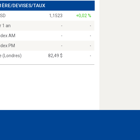
 1ÈRE/DEVISES/TAUX
USD
1,1523
+0,02 %
r 1 an
-
-
Index AM
-
-
Index PM
-
-
e (Londres)
82,49 $
-