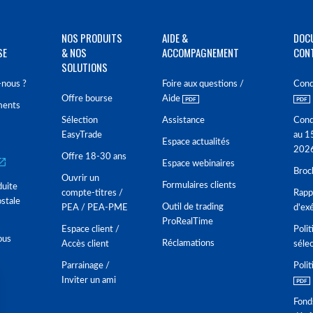
NOS PRODUITS
AIDE &
DOC
SE
& NOS
ACCOMPAGNEMENT
CON
SOLUTIONS
nous ?
Foire aux questions /
Cond
Offre bourse
Aide
ments
Sélection
Assistance
Cond
EasyTrade
au 1
Espace actualités
202
Offre 18-30 ans
Espace webinaires
Broc
Ouvrir un
Formulaires clients
duite
compte-titres /
Rappo
stale
Outil de trading
PEA / PEA-PME
d'ex
ProRealTime
Espace client /
Polit
ous
Réclamations
Accès client
séle
Parrainage /
Polit
Inviter un ami
Fond