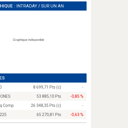
HIQUE :
INTRADAY
/
SUR UN AN
ES
0
8 699,71 Pts (c)
-
JONES
53 885,10 Pts
-0,85 %
q Comp
26 348,35 Pts (c)
-
 225
65 270,81 Pts
-0,63 %