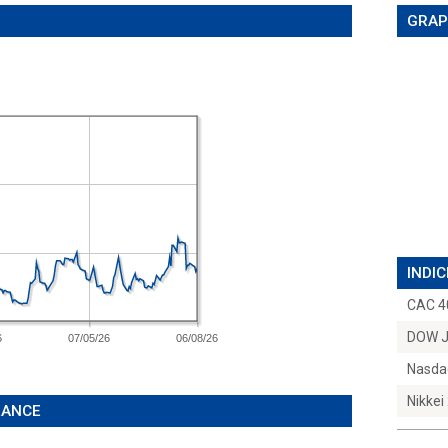
GRAP
INDIC
CAC 4
DOW 
6
07/05/26
06/08/26
Nasda
Nikkei
ÉANCE