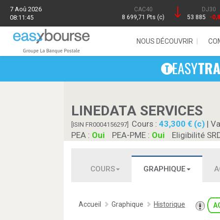
7 Aoû 2026
CAC40
DJ30
08:11:45
8 699,71 Pts (c)
53 885
-0,
NOUS DÉCOUVRIR
CO
LINEDATA SERVICES
Cours :
43,300 € (c)
| Va
[ISIN FR0004156297]
PEA :
Oui
PEA-PME :
Oui
Eligibilité SR
COURS
GRAPHIQUE
A
Accueil
Graphique
Historique
A