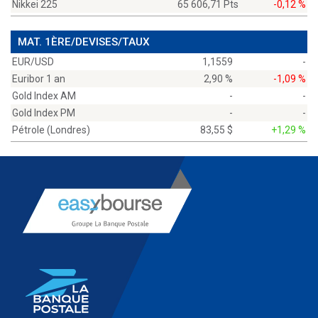
Nikkei 225
65 606,71 Pts
-0,12 %
MAT. 1ÈRE/DEVISES/TAUX
EUR/USD
1,1559
-
Euribor 1 an
2,90 %
-1,09 %
Gold Index AM
-
-
Gold Index PM
-
-
Pétrole (Londres)
83,55 $
+1,29 %