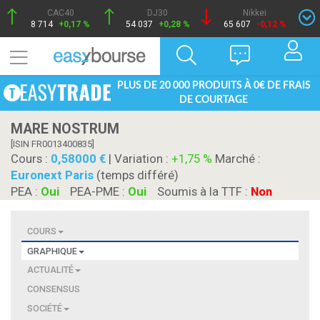
CAC40
DJ30
Nikkei
8 714
+0,17 %
54 037
+0,28 %
65 607
-0,12 %
PLUS DE 20 000 PRODUITS À 0€ DE FRAIS
DE COURTAGE
MARE NOSTRUM
[ISIN FR0013400835]
Cours :
0,58000
| Variation :
+1,75 %
Marché :
Euronext Paris
(temps différé)
PEA :
Oui
PEA-PME :
Oui
Soumis à la TTF :
Non
COURS
GRAPHIQUE
ACTUALITÉ
CONSENSUS
SOCIÉTÉ