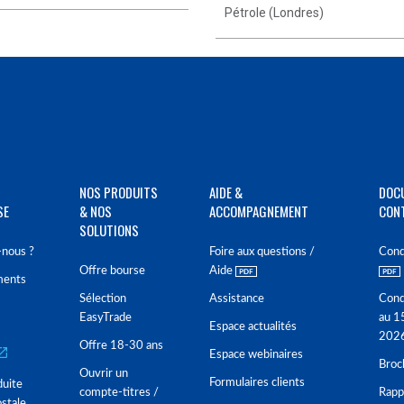
Pétrole (Londres)
NOS PRODUITS
AIDE &
DOC
SE
& NOS
ACCOMPAGNEMENT
CON
SOLUTIONS
nous ?
Foire aux questions /
Cond
Offre bourse
Aide
ments
Sélection
Assistance
Cond
EasyTrade
au 1
Espace actualités
202
Offre 18-30 ans
Espace webinaires
Broc
Ouvrir un
Formulaires clients
duite
compte-titres /
Rappo
stale