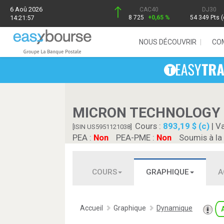
6 Aoû 2026
CAC40
DJ30
14:21:57
8 725
+0,65 %
54 349 Pts (
NOUS DÉCOUVRIR
CO
MICRON TECHNOLOGY
Cours :
893,19 $ (c)
| Va
[ISIN US5951121038]
PEA :
Non
PEA-PME :
Non
Soumis à la
COURS
GRAPHIQUE
A
Accueil
Graphique
Dynamique