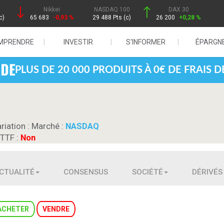
Nikkei
NASDAQ 100
DAX 30
c)
65 683
-0,93 %
29 488 Pts (c)
26 200
+0,28 %
MPRENDRE
INVESTIR
S'INFORMER
ÉPARGN
PLUS DE 20 000 PRODUITS À 0€ DE FRAIS 
riation :
Marché :
NASDAQ
 TTF :
Non
CTUALITÉ
CONSENSUS
SOCIÉTÉ
DÉRIVÉS
ACHETER
VENDRE