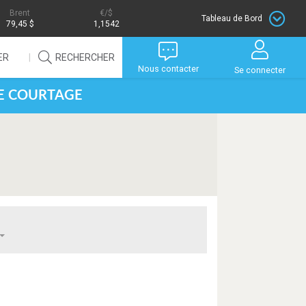
Brent
/$
Tableau de Bord
79,45 $
1,1542
ER
RECHERCHER
Nous contacter
Se connecter
DE COURTAGE