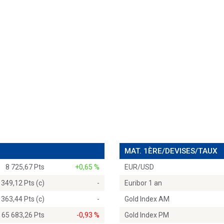
MAT. 1ÈRE/DEVISES/TAUX
8 725,67 Pts
+0,65 %
EUR/USD
 349,12 Pts (c)
-
Euribor 1 an
 363,44 Pts (c)
-
Gold Index AM
65 683,26 Pts
-0,93 %
Gold Index PM