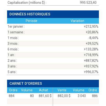
Capitalisation (millions
$
) :
995 523,40
DONNÉES HISTORIQUES
Période
Variation
1er janvier :
+212,95%
1 semaine :
+20,86%
1 mois :
-8,44%
3 mois :
+39,52%
6 mois :
+133,28%
1 an :
+718,99%
2 ans :
+887,82%
3 ans :
+937,92%
5 ans :
+996,07%
CARNET D'ORDRES
Ordre
Volume
Achat
Vente
Volume
Ordre
884
80
881,60 $
882,00 $
3 040
886