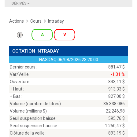
DÉRIVÉS
Actions
Cours
Intraday
A
V
COTATION INTRADAY
NASDAQ
06/08/2026 23:20:00
Dernier cours :
881,47 $
Var/Veille :
-1,31 %
Ouverture :
843,11 $
+ Haut :
913,33 $
+ Bas :
827,00 $
Volume (nombre de titres) :
35 338 086
Volume (millions
$
) :
22 246,98
Seuil suspension baisse :
595,76 $
Seuil suspension hausse :
1 250,47 $
Clôture de la veille :
893,19 $