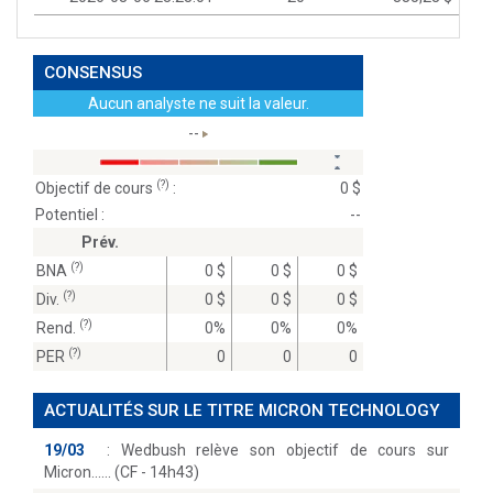
CONSENSUS
Aucun analyste ne suit la valeur.
--
(?)
Objectif de cours
:
0 $
Potentiel :
--
Prév.
(?)
BNA
0 $
0 $
0 $
(?)
Div.
0 $
0 $
0 $
(?)
Rend.
0%
0%
0%
(?)
PER
0
0
0
ACTUALITÉS SUR LE TITRE MICRON TECHNOLOGY
19/03
:
Wedbush relève son objectif de cours sur
Micron...… (CF - 14h43)