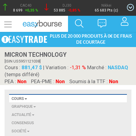
CAC40
DJ30
Nikkei
8 699
+0,35 %
53 885
-0,85 %
65 683 Pts (c)
PLUS DE 20 000 PRODUITS À 0€ DE FRAIS
DE COURTAGE
MICRON TECHNOLOGY
[ISIN US5951121038]
Cours :
881,47 $
| Variation :
-1,31 %
Marché :
NASDAQ
(temps différé)
PEA :
Non
PEA-PME :
Non
Soumis à la TTF :
Non
COURS
GRAPHIQUE
ACTUALITÉ
CONSENSUS
SOCIÉTÉ