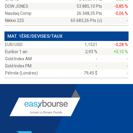
DOW JONES
53 885,10 Pts
-0,85 %
Nasdaq Comp
26 348,35 Pts
-0,06 %
Nikkei 225
65 683,26 Pts (c)
-
MAT. 1ÈRE/DEVISES/TAUX
EUR/USD
1,1521
-0,28 %
Euribor 1 an
2,93 %
+0,10 %
Gold Index AM
-
-
Gold Index PM
-
-
Pétrole (Londres)
79,45 $
-