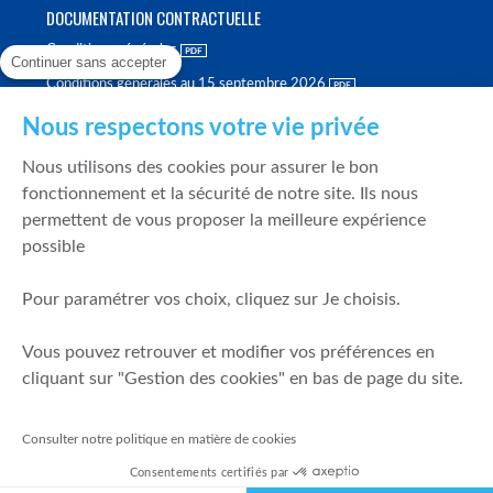
DOCUMENTATION CONTRACTUELLE
Conditions générales
Continuer sans accepter
Conditions générales au 15 septembre 2026
Brochure tarifaire
Nous respectons votre vie privée
Rapport sur la qualité d'exécution
Nous utilisons des cookies pour assurer le bon
Politique de meilleure sélection
fonctionnement et la sécurité de notre site. Ils nous
permettent de vous proposer la meilleure expérience
Politique de durabilité
possible
Fonds de garantie des dépôts et de résolution
Pour paramétrer vos choix, cliquez sur Je choisis.
SÉCURITÉ & DONNÉES PERSONNELLES
Vous pouvez retrouver et modifier vos préférences en
Mentions légales
cliquant sur "Gestion des cookies" en bas de page du site.
Prévention de la fraude
Gérer mes cookies
Consulter notre politique en matière de cookies
Politique de cookies
Consentements certifiés par
Politique de gestion des conflits d'intérêts