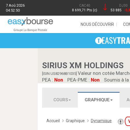
7 Aoû 2026
CAC40
DJ30
04:52:50
8 699,71 Pts (c)
53 885
-0,
NOUS DÉCOUVRIR
CO
SIRIUS XM HOLDINGS
Valeur non cotée March
[ISIN US82968B1035]
PEA :
Non
PEA-PME :
Non
Soumis à la
COURS
GRAPHIQUE
A
Accueil
Graphique
Dynamique