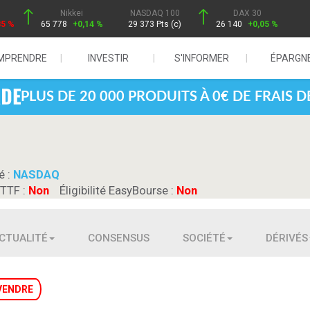
Nikkei
NASDAQ 100
DAX 30
85 %
65 778
+0,14 %
29 373 Pts (c)
26 140
+0,05 %
MPRENDRE
INVESTIR
S'INFORMER
ÉPARGN
PLUS DE 20 000 PRODUITS À 0€ DE FRAIS 
é :
NASDAQ
 TTF :
Non
Éligibilité EasyBourse :
Non
CTUALITÉ
CONSENSUS
SOCIÉTÉ
DÉRIVÉS
VENDRE