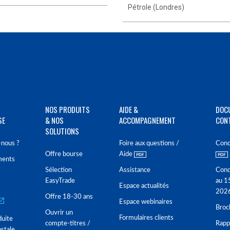
Pétrole (Londres)
NOS PRODUITS
AIDE &
DOC
SE
& NOS
ACCOMPAGNEMENT
CON
SOLUTIONS
nous ?
Foire aux questions /
Cond
Offre bourse
Aide
ments
Sélection
Assistance
Cond
EasyTrade
au 1
Espace actualités
202
Offre 18-30 ans
Espace webinaires
Broc
Ouvrir un
Formulaires clients
duite
compte-titres /
Rappo
stale