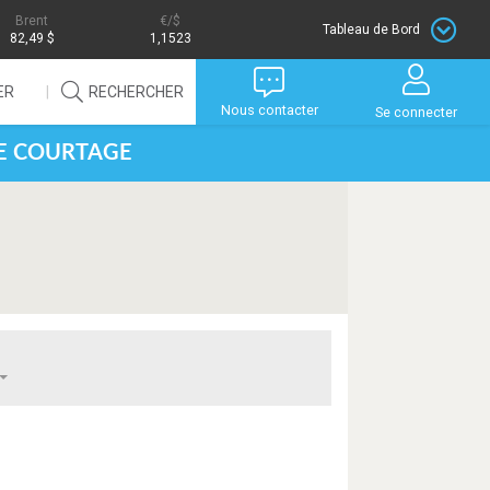
Brent
/$
Tableau de Bord
82,49 $
1,1523
ER
RECHERCHER
Nous contacter
Se connecter
DE COURTAGE