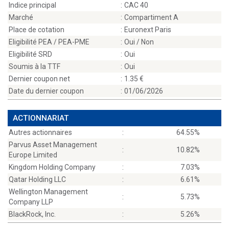
Indice principal
:
CAC 40
Marché
:
Compartiment A
Place de cotation
:
Euronext Paris
Eligibilité PEA / PEA-PME
:
Oui / Non
Eligibilité SRD
:
Oui
Soumis à la TTF
:
Oui
Dernier coupon net
:
1.35
Date du dernier coupon
:
01/06/2026
ACTIONNARIAT
Autres actionnaires
:
64.55%
Parvus Asset Management
:
10.82%
Europe Limited
Kingdom Holding Company
:
7.03%
Qatar Holding LLC
:
6.61%
Wellington Management
:
5.73%
Company LLP
BlackRock, Inc.
:
5.26%