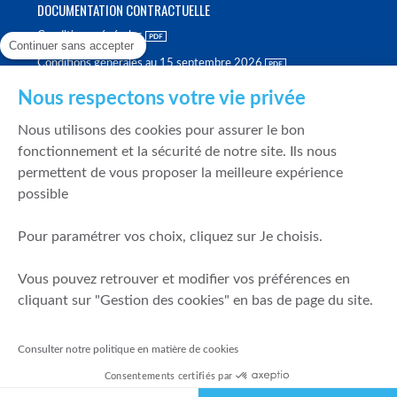
DOCUMENTATION CONTRACTUELLE
Conditions générales
Continuer sans accepter
Conditions générales au 15 septembre 2026
Brochure tarifaire
Nous respectons votre vie privée
Rapport sur la qualité d'exécution
Nous utilisons des cookies pour assurer le bon
Politique de meilleure sélection
fonctionnement et la sécurité de notre site. Ils nous
permettent de vous proposer la meilleure expérience
Politique de durabilité
possible
Fonds de garantie des dépôts et de résolution
Pour paramétrer vos choix, cliquez sur Je choisis.
SÉCURITÉ & DONNÉES PERSONNELLES
Vous pouvez retrouver et modifier vos préférences en
Mentions légales
cliquant sur "Gestion des cookies" en bas de page du site.
Prévention de la fraude
Gérer mes cookies
Consulter notre politique en matière de cookies
Politique de cookies
Consentements certifiés par
Politique de gestion des conflits d'intérêts