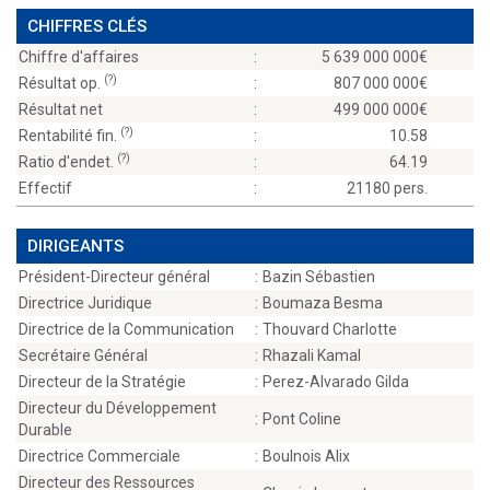
CHIFFRES CLÉS
Chiffre d'affaires
:
5 639 000 000
(?)
Résultat op.
:
807 000 000
Résultat net
:
499 000 000
(?)
Rentabilité fin.
:
10.58
(?)
Ratio d'endet.
:
64.19
Effectif
:
21180 pers.
DIRIGEANTS
Président-Directeur général
:
Bazin Sébastien
Directrice Juridique
:
Boumaza Besma
Directrice de la Communication
:
Thouvard Charlotte
Secrétaire Général
:
Rhazali Kamal
Directeur de la Stratégie
:
Perez-Alvarado Gilda
Directeur du Développement
:
Pont Coline
Durable
Directrice Commerciale
:
Boulnois Alix
Directeur des Ressources