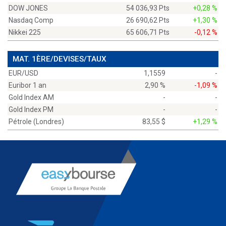
DOW JONES
54 036,93 Pts
+0,28 %
Nasdaq Comp
26 690,62 Pts
+1,30 %
Nikkei 225
65 606,71 Pts
-0,12 %
MAT. 1ÈRE/DEVISES/TAUX
EUR/USD
1,1559
-
Euribor 1 an
2,90 %
-1,09 %
Gold Index AM
-
-
Gold Index PM
-
-
Pétrole (Londres)
83,55 $
+1,29 %