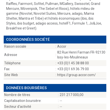
Raffles, Fairmont, Sofitel, Pullman, MGallery, Swissotel, Grand
Mercure, Mövenpick, The Sebel et Rixos), hôtels milieu de
gamme (Novotel, Novotel Suites, Mercure, adagio, Mama
Shelter, Mantra et Tribe) et hôtels économiques (ibis, ibis
Styles, ibis budget, adagio access, hotelF1, Formule 1, Jo&Joe,
Breakfree et Greet).
COORDONNÉES SOCIÉTÉ
Raison sociale
:
Accor
82 Rue Henri Farman FR-92130
Adresse
:
Issy-les-Moulineaux
Téléphone
:
+33 (0)1 45 38 88 00
Fax
:
+33 (0)1 69 36 79 00
Site Web
:
https://group.accor.com/
DONNÉES BOURSIÈRES
Nombre de titres
:
231 217 000,00
Capitalisation boursière:
:
--
Secteur d'activité
:
--