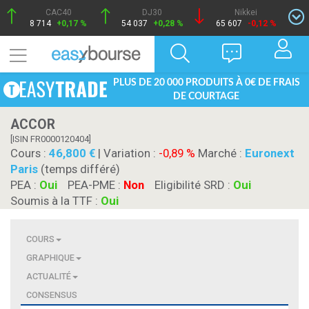
CAC40
DJ30
Nikkei
8 714
+0,17 %
54 037
+0,28 %
65 607
-0,12 %
PLUS DE 20 000 PRODUITS À 0€ DE FRAIS
DE COURTAGE
ACCOR
[ISIN FR0000120404]
Cours :
46,800
| Variation :
-0,89 %
Marché :
Euronext
Paris
(temps différé)
PEA :
Oui
PEA-PME :
Non
Eligibilité SRD :
Oui
Soumis à la TTF :
Oui
COURS
GRAPHIQUE
ACTUALITÉ
CONSENSUS