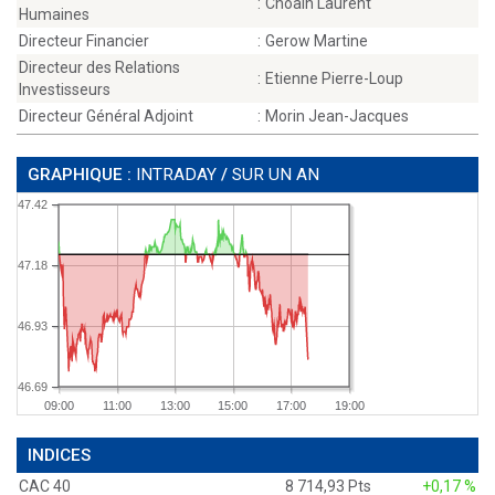
:
Choain Laurent
Humaines
Directeur Financier
:
Gerow Martine
Directeur des Relations
:
Etienne Pierre-Loup
Investisseurs
Directeur Général Adjoint
:
Morin Jean-Jacques
GRAPHIQUE :
INTRADAY
/
SUR UN AN
47.42
47.18
46.93
46.69
09:00
11:00
13:00
15:00
17:00
19:00
INDICES
CAC 40
8 714,93 Pts
+0,17 %