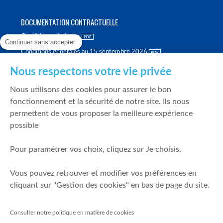
DOCUMENTATION CONTRACTUELLE
Conditions générales
Continuer sans accepter
Conditions générales au 15 septembre 2026
Brochure tarifaire
Nous respectons votre vie privée
Rapport sur la qualité d'exécution
Nous utilisons des cookies pour assurer le bon
Politique de meilleure sélection
fonctionnement et la sécurité de notre site. Ils nous
permettent de vous proposer la meilleure expérience
Politique de durabilité
possible
Fonds de garantie des dépôts et de résolution
Pour paramétrer vos choix, cliquez sur Je choisis.
SÉCURITÉ & DONNÉES PERSONNELLES
Vous pouvez retrouver et modifier vos préférences en
Mentions légales
cliquant sur "Gestion des cookies" en bas de page du site.
Prévention de la fraude
Gérer mes cookies
Consulter notre politique en matière de cookies
Politique de cookies