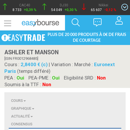
CAC40
DJ30
Nikkei
8 733
+0,39 %
54 049
+0,30 %
65 607
-0,12 %
PLUS DE 20 000 PRODUITS À 0€ DE FRAIS
DE COURTAGE
ASHLER ET MANSON
[ISIN FR0012968485]
Cours :
2,8400 € (c)
| Variation :
Marché :
Euronext
Paris
(temps différé)
PEA :
Oui
PEA-PME :
Oui
Eligibilité SRD :
Non
Soumis à la TTF :
Non
COURS
GRAPHIQUE
ACTUALITÉ
CONSENSUS