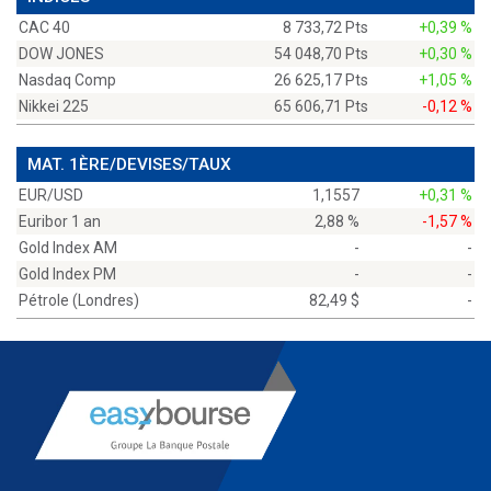
CAC 40
8 733,72 Pts
+0,39 %
DOW JONES
54 048,70 Pts
+0,30 %
Nasdaq Comp
26 625,17 Pts
+1,05 %
Nikkei 225
65 606,71 Pts
-0,12 %
MAT. 1ÈRE/DEVISES/TAUX
EUR/USD
1,1557
+0,31 %
Euribor 1 an
2,88 %
-1,57 %
Gold Index AM
-
-
Gold Index PM
-
-
Pétrole (Londres)
82,49 $
-