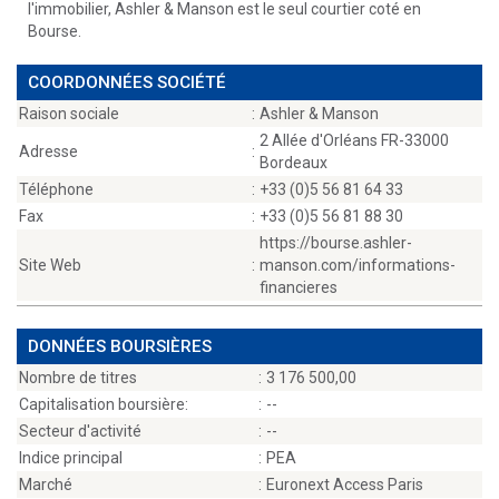
l'immobilier, Ashler & Manson est le seul courtier coté en
Bourse.
COORDONNÉES SOCIÉTÉ
Raison sociale
:
Ashler & Manson
2 Allée d'Orléans FR-33000
Adresse
:
Bordeaux
Téléphone
:
+33 (0)5 56 81 64 33
Fax
:
+33 (0)5 56 81 88 30
https://bourse.ashler-
Site Web
:
manson.com/informations-
financieres
DONNÉES BOURSIÈRES
Nombre de titres
:
3 176 500,00
Capitalisation boursière:
:
--
Secteur d'activité
:
--
Indice principal
:
PEA
Marché
:
Euronext Access Paris