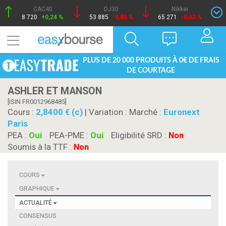
CAC40
DJ30
Nikkei
8 720
+0,24 %
53 885
-0,85 %
65 271
-0,63 %
PLUS DE 20 000 PRODUITS À 0€ DE FRAIS
DE COURTAGE
ASHLER ET MANSON
[ISIN FR0012968485]
Cours :
2,8400 € (c)
| Variation :
Marché :
Euronext
Paris
PEA :
Oui
PEA-PME :
Oui
Eligibilité SRD :
Non
Soumis à la TTF :
Non
COURS
GRAPHIQUE
ACTUALITÉ
CONSENSUS