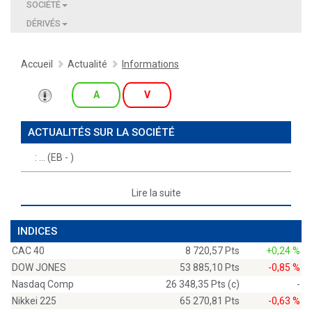
SOCIÉTÉ
DÉRIVÉS
Accueil
Actualité
Informations
A
V
ACTUALITÉS SUR LA SOCIÉTÉ
:
(EB - )
Lire la suite
INDICES
CAC 40
8 720,57 Pts
+0,24 %
DOW JONES
53 885,10 Pts
-0,85 %
Nasdaq Comp
26 348,35 Pts (c)
-
Nikkei 225
65 270,81 Pts
-0,63 %