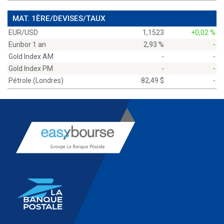
MAT. 1ÈRE/DEVISES/TAUX
EUR/USD
1,1523
+0,02 %
Euribor 1 an
2,93 %
-
Gold Index AM
-
-
Gold Index PM
-
-
Pétrole (Londres)
82,49 $
-