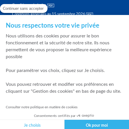
Conditions générales
Continuer sans accepter
Conditions générales au 15 septembre 2026
Brochure tarifaire
Nous respectons votre vie privée
Rapport sur la qualité d'exécution
Nous utilisons des cookies pour assurer le bon
Politique de meilleure sélection
fonctionnement et la sécurité de notre site. Ils nous
permettent de vous proposer la meilleure expérience
Politique de durabilité
possible
Fonds de garantie des dépôts et de résolution
Pour paramétrer vos choix, cliquez sur Je choisis.
SÉCURITÉ & DONNÉES PERSONNELLES
Vous pouvez retrouver et modifier vos préférences en
Mentions légales
cliquant sur "Gestion des cookies" en bas de page du site.
Prévention de la fraude
Gérer mes cookies
Consulter notre politique en matière de cookies
Politique de cookies
Consentements certifiés par
Politique de gestion des conflits d'intérêts
Je choisis
Ok pour moi