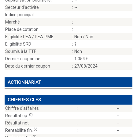
Capitalisation boursière:
:
--
Secteur d'activité
:
--
Indice principal
:
Marché
:
Place de cotation
:
Eligibilité PEA / PEA-PME
:
Non / Non
Eligibilité SRD
:
?
Soumis à la TTF
:
Non
Dernier coupon net
:
1.054
Date du dernier coupon
:
27/08/2024
ACTIONNARIAT
CHIFFRES CLÉS
Chiffre d'affaires
:
--
(?)
Résultat op.
:
--
Résultat net
:
--
(?)
Rentabilité fin.
:
--
(?)