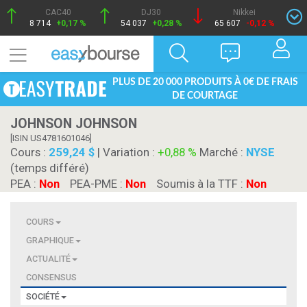
CAC40
DJ30
Nikkei
8 714
+0,17 %
54 037
+0,28 %
65 607
-0,12 %
PLUS DE 20 000 PRODUITS À 0€ DE FRAIS
DE COURTAGE
JOHNSON JOHNSON
[ISIN US4781601046]
Cours :
259,24 $
| Variation :
+0,88 %
Marché :
NYSE
(temps différé)
PEA :
Non
PEA-PME :
Non
Soumis à la TTF :
Non
COURS
GRAPHIQUE
ACTUALITÉ
CONSENSUS
SOCIÉTÉ