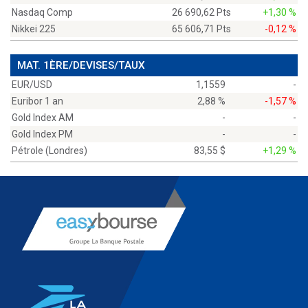
Nasdaq Comp
26 690,62 Pts
+1,30 %
Nikkei 225
65 606,71 Pts
-0,12 %
MAT. 1ÈRE/DEVISES/TAUX
EUR/USD
1,1559
-
Euribor 1 an
2,88 %
-1,57 %
Gold Index AM
-
-
Gold Index PM
-
-
Pétrole (Londres)
83,55 $
+1,29 %