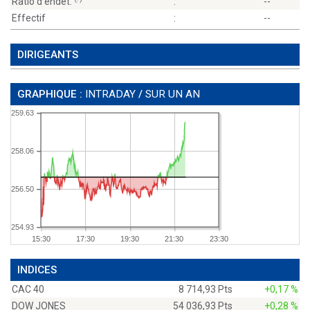
Ratio d'endet.
:
--
Effectif
:
--
DIRIGEANTS
GRAPHIQUE :
INTRADAY
/
SUR UN AN
259.63
258.06
256.50
254.93
15:30
17:30
19:30
21:30
23:30
INDICES
CAC 40
8 714,93 Pts
+0,17 %
DOW JONES
54 036,93 Pts
+0,28 %