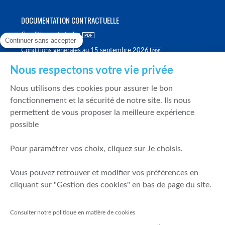
DOCUMENTATION CONTRACTUELLE
Conditions générales
Continuer sans accepter
Conditions générales au 15 septembre 2026
Brochure tarifaire
Nous respectons votre vie privée
Rapport sur la qualité d'exécution
Nous utilisons des cookies pour assurer le bon
Politique de meilleure sélection
fonctionnement et la sécurité de notre site. Ils nous
permettent de vous proposer la meilleure expérience
Politique de durabilité
possible
Fonds de garantie des dépôts et de résolution
Pour paramétrer vos choix, cliquez sur Je choisis.
SÉCURITÉ & DONNÉES PERSONNELLES
Vous pouvez retrouver et modifier vos préférences en
Mentions légales
cliquant sur "Gestion des cookies" en bas de page du site.
Prévention de la fraude
Gérer mes cookies
Consulter notre politique en matière de cookies
Politique de cookies