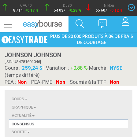
CAC40
DJ30
Nikkei
8 714
+0,17 %
54 037
+0,28 %
65 607
-0,12 %
PLUS DE 20 000 PRODUITS À 0€ DE FRAIS
DE COURTAGE
JOHNSON JOHNSON
[ISIN US4781601046]
Cours :
259,24 $
| Variation :
+0,88 %
Marché :
NYSE
(temps différé)
PEA :
Non
PEA-PME :
Non
Soumis à la TTF :
Non
COURS
GRAPHIQUE
ACTUALITÉ
CONSENSUS
SOCIÉTÉ