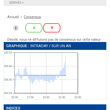
DÉRIVÉS
Accueil
Consensus
A
V
Désolé, nous ne diffusons pas de consensus sur cette valeur.
GRAPHIQUE :
INTRADAY
/
SUR UN AN
259.63
258.06
256.50
254.93
15:30
17:30
19:30
21:30
23:30
INDICES