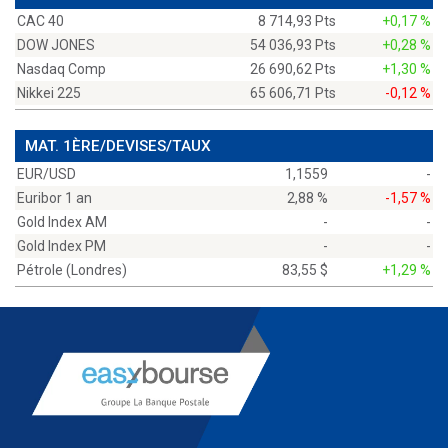
CAC 40
8 714,93 Pts
+0,17 %
DOW JONES
54 036,93 Pts
+0,28 %
Nasdaq Comp
26 690,62 Pts
+1,30 %
Nikkei 225
65 606,71 Pts
-0,12 %
MAT. 1ÈRE/DEVISES/TAUX
EUR/USD
1,1559
-
Euribor 1 an
2,88 %
-1,57 %
Gold Index AM
-
-
Gold Index PM
-
-
Pétrole (Londres)
83,55 $
+1,29 %