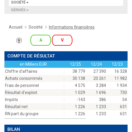
SOCIÉTÉ
DÉRIVÉS
Accueil
Société
Informations financières
A
V
COMPTE DE RÉSULTAT
en Milliers EUR
12/25
12/24
12/23
Chiffre d'affaires
:
38 779
27 390
16 328
Achats consommés
:
30 138
20 261
11 982
Frais de personnel
:
4 575
3 284
1 934
Résultat d'exploit.
:
1 029
1 696
730
Impôts
:
-143
386
54
Résultat net
:
1 226
1 233
631
RN part du groupe
:
1 226
1 233
631
BILAN