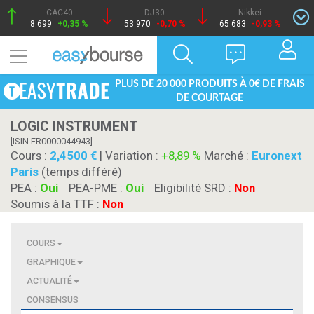
CAC40
DJ30
Nikkei
8 699
+0,35 %
53 970
-0,70 %
65 683
-0,93 %
PLUS DE 20 000 PRODUITS À 0€ DE FRAIS
DE COURTAGE
LOGIC INSTRUMENT
[ISIN FR0000044943]
Cours :
2,4500
| Variation :
+8,89 %
Marché :
Euronext
Paris
(temps différé)
PEA :
Oui
PEA-PME :
Oui
Eligibilité SRD :
Non
Soumis à la TTF :
Non
COURS
GRAPHIQUE
ACTUALITÉ
CONSENSUS