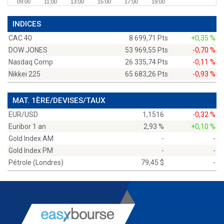
09:00
11:00
13:00
15:00
17:00
19:00
INDICES
CAC 40
8 699,71 Pts
+0,35 %
DOW JONES
53 969,55 Pts
-0,70 %
Nasdaq Comp
26 335,74 Pts
-0,11 %
Nikkei 225
65 683,26 Pts
-0,93 %
MAT. 1ÈRE/DEVISES/TAUX
EUR/USD
1,1516
-0,32 %
Euribor 1 an
2,93 %
+0,10 %
Gold Index AM
-
-
Gold Index PM
-
-
Pétrole (Londres)
79,45 $
-