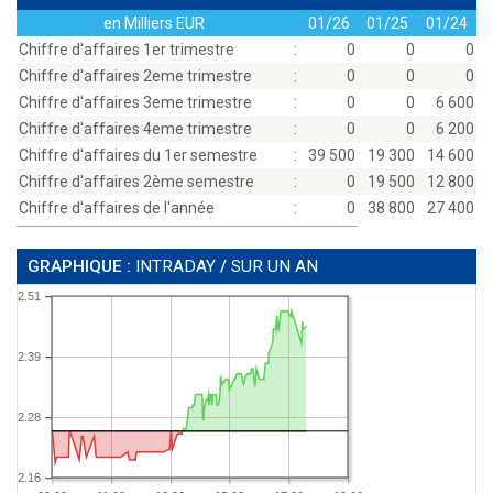
en Milliers EUR
01/26
01/25
01/24
Chiffre d'affaires 1er trimestre
:
0
0
0
Chiffre d'affaires 2eme trimestre
:
0
0
0
Chiffre d'affaires 3eme trimestre
:
0
0
6 600
Chiffre d'affaires 4eme trimestre
:
0
0
6 200
Chiffre d'affaires du 1er semestre
:
39 500
19 300
14 600
Chiffre d'affaires 2ème semestre
:
0
19 500
12 800
Chiffre d'affaires de l'année
:
0
38 800
27 400
GRAPHIQUE :
INTRADAY
/
SUR UN AN
2.51
2.39
2.28
2.16