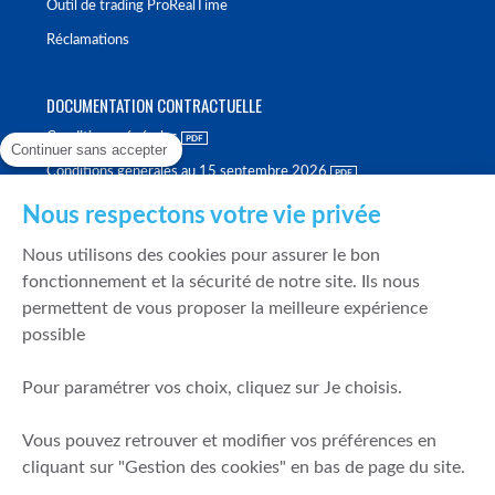
Outil de trading ProRealTime
Réclamations
DOCUMENTATION CONTRACTUELLE
Conditions générales
Continuer sans accepter
Conditions générales au 15 septembre 2026
Brochure tarifaire
Nous respectons votre vie privée
Rapport sur la qualité d'exécution
Nous utilisons des cookies pour assurer le bon
Politique de meilleure sélection
fonctionnement et la sécurité de notre site. Ils nous
permettent de vous proposer la meilleure expérience
Politique de durabilité
possible
Fonds de garantie des dépôts et de résolution
Pour paramétrer vos choix, cliquez sur Je choisis.
SÉCURITÉ & DONNÉES PERSONNELLES
Vous pouvez retrouver et modifier vos préférences en
Mentions légales
cliquant sur "Gestion des cookies" en bas de page du site.
Prévention de la fraude