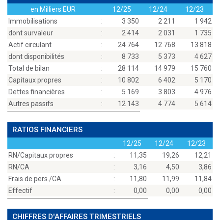
en Milliers EUR
12/25
12/24
12/23
Immobilisations
:
3 350
2 211
1 942
dont survaleur
:
2 414
2 031
1 735
Actif circulant
:
24 764
12 768
13 818
dont disponibilités
:
8 733
5 373
4 627
Total de bilan
:
28 114
14 979
15 760
Capitaux propres
:
10 802
6 402
5 170
Dettes financières
:
5 169
3 803
4 976
Autres passifs
:
12 143
4 774
5 614
RATIOS FINANCIERS
12/25
12/24
12/23
RN/Capitaux propres
:
11,35
19,26
12,21
RN/CA
:
3,16
4,50
3,86
Frais de pers./CA
:
11,80
11,99
11,84
Effectif
:
0,00
0,00
0,00
CHIFFRES D'AFFAIRES TRIMESTRIELS