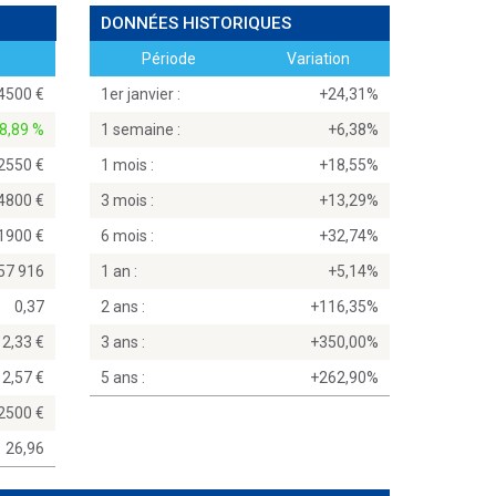
DONNÉES HISTORIQUES
Période
Variation
,4500
1er janvier :
+24,31%
8,89 %
1 semaine :
+6,38%
,2550
1 mois :
+18,55%
,4800
3 mois :
+13,29%
,1900
6 mois :
+32,74%
57 916
1 an :
+5,14%
0,37
2 ans :
+116,35%
2,33
3 ans :
+350,00%
2,57
5 ans :
+262,90%
,2500
26,96