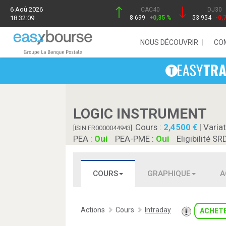
6 Aoû 2026
CAC40
DJ30
18:32:09
8 699
+0,35 %
53 954
-0,
NOUS DÉCOUVRIR
CO
LOGIC INSTRUMENT
Cours :
2,4500
| Variat
[ISIN FR0000044943]
PEA :
Oui
PEA-PME :
Oui
Eligibilité SR
COURS
GRAPHIQUE
A
Actions
Cours
Intraday
ACHET