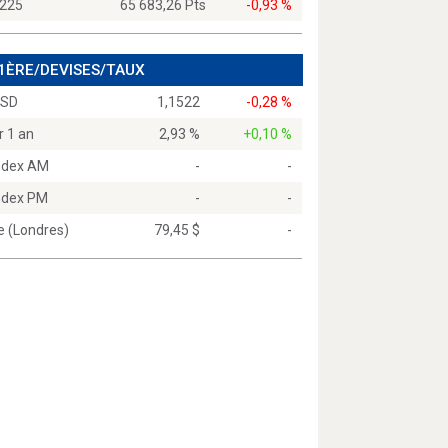
 225
65 683,26 Pts
-0,93 %
 1ÈRE/DEVISES/TAUX
USD
1,1522
-0,28 %
r 1 an
2,93 %
+0,10 %
Index AM
-
-
Index PM
-
-
e (Londres)
79,45 $
-