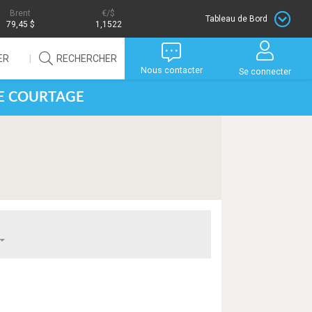
Brent
/$
Tableau de Bord
79,45 $
1,1522
ER
RECHERCHER
Nous contacter
Se connecter
DE COURTAGE