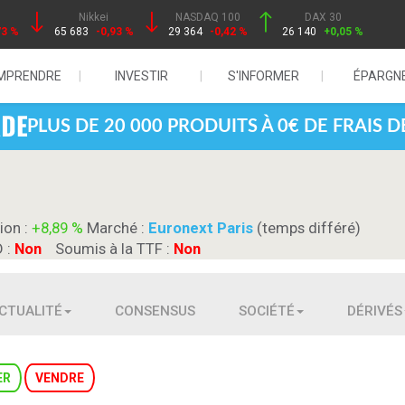
Nikkei
NASDAQ 100
DAX 30
73 %
65 683
-0,93 %
29 364
-0,42 %
26 140
+0,05 %
MPRENDRE
INVESTIR
S'INFORMER
ÉPARGN
PLUS DE 20 000 PRODUITS À 0€ DE FRAIS 
ion :
+8,89 %
Marché :
Euronext Paris
(temps différé)
D :
Non
Soumis à la TTF :
Non
CTUALITÉ
CONSENSUS
SOCIÉTÉ
DÉRIVÉS
ER
VENDRE