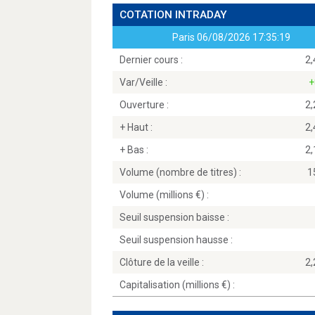
COTATION INTRADAY
Paris
06/08/2026 17:35:19
Dernier cours :
2
Var/Veille :
+
Ouverture :
2
+ Haut :
2
+ Bas :
2
Volume (nombre de titres) :
1
Volume (millions
) :
Seuil suspension baisse :
Seuil suspension hausse :
Clôture de la veille :
2
Capitalisation (millions
) :