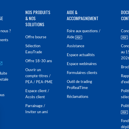
NOS PRODUITS
AIDE &
DOC
SE
& NOS
ACCOMPAGNEMENT
CON
SOLUTIONS
nous ?
Foire aux questions /
Cond
Offre bourse
Aide
ments
Sélection
Assistance
Cond
EasyTrade
au 1
Espace actualités
202
Offre 18-30 ans
Espace webinaires
Broc
Ouvrir un
Formulaires clients
duite
compte-titres /
Rappo
stale
Outil de trading
PEA / PEA-PME
d'ex
ProRealTime
Espace client /
Polit
ous
Réclamations
Accès client
séle
Parrainage /
Polit
Inviter un ami
Fond
dépô