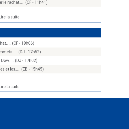
 le rachat...… (CF - 11h41)
Lire la suite
hat...… (CF - 18h06)
ommets...… (DJ - 17h52)
e Dow...… (DJ - 17h02)
s et les...… (EB - 15h45)
Lire la suite