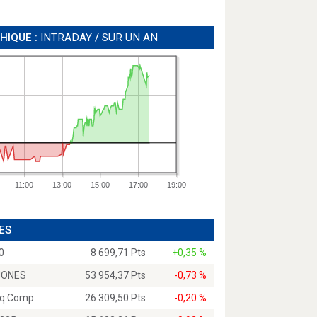
HIQUE :
INTRADAY
/
SUR UN AN
11:00
13:00
15:00
17:00
19:00
ES
0
8 699,71 Pts
+0,35 %
JONES
53 954,37 Pts
-0,73 %
q Comp
26 309,50 Pts
-0,20 %