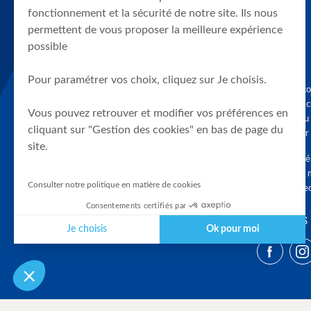
fonctionnement et la sécurité de notre site. Ils nous
permettent de vous proposer la meilleure expérience
possible
Pour paramétrer vos choix, cliquez sur Je choisis.
Graphique, co
en quelques cl
Vous pouvez retrouver et modifier vos préférences en
tendances du
cliquant sur "Gestion des cookies" en bas de page du
accompagner 
site.
Tous droits r
différés d'au 
Consulter notre politique en matière de cookies
clients connec
Consentements certifiés par
SUIVEZ-NOUS
Je choisis
Ok pour moi
Plateforme de Gestion du Consentement : Personnalisez vos Optio
Axeptio consent
Notre plateforme vous permet d'adapter et de gérer vos paramètres 