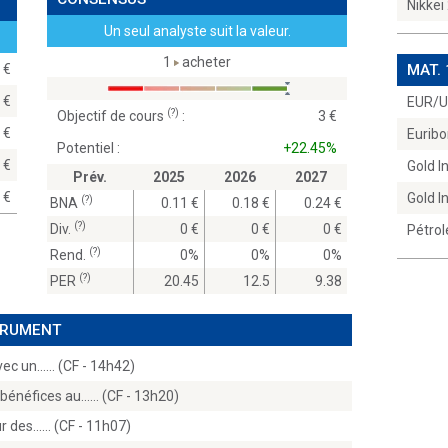
Nikkei
Un seul analyste suit la valeur.
1
acheter
00
MAT.
00
EUR/
(?)
Objectif de cours
:
3
00
Euribo
Potentiel :
+22.45%
00
Gold 
Prév.
2025
2026
2027
00
Gold 
(?)
BNA
0.11
0.18
0.24
(?)
Div.
0
0
0
Pétrol
(?)
Rend.
0%
0%
0%
(?)
PER
20.45
12.5
9.38
STRUMENT
ec un...… (CF - 14h42)
bénéfices au...… (CF - 13h20)
r des...… (CF - 11h07)