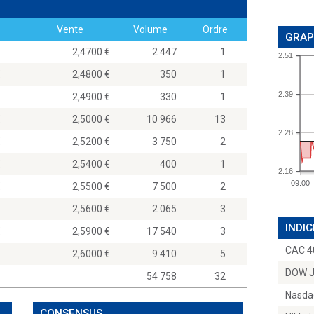
Vente
Volume
Ordre
GRAP
0
2,4700
2 447
1
2.51
0
2,4800
350
1
2.39
0
2,4900
330
1
0
2,5000
10 966
13
2.28
0
2,5200
3 750
2
0
2,5400
400
1
2.16
09:00
0
2,5500
7 500
2
0
2,5600
2 065
3
INDIC
0
2,5900
17 540
3
CAC 4
0
2,6000
9 410
5
DOW 
54 758
32
Nasda
CONSENSUS