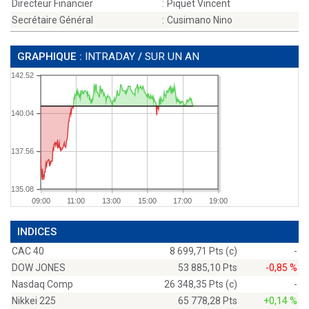
Directeur Financier
:
Piquet Vincent
Secrétaire Général
:
Cusimano Nino
GRAPHIQUE :
INTRADAY
/
SUR UN AN
142.52
140.04
137.56
135.08
09:00
11:00
13:00
15:00
17:00
19:00
INDICES
CAC 40
8 699,71 Pts (c)
-
DOW JONES
53 885,10 Pts
-0,85 %
Nasdaq Comp
26 348,35 Pts (c)
-
Nikkei 225
65 778,28 Pts
+0,14 %