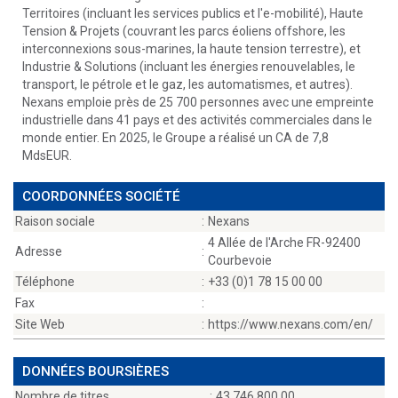
Territoires (incluant les services publics et l'e-mobilité), Haute
Tension & Projets (couvrant les parcs éoliens offshore, les
interconnexions sous-marines, la haute tension terrestre), et
Industrie & Solutions (incluant les énergies renouvelables, le
transport, le pétrole et le gaz, les automatismes, et autres).
Nexans emploie près de 25 700 personnes avec une empreinte
industrielle dans 41 pays et des activités commerciales dans le
monde entier. En 2025, le Groupe a réalisé un CA de 7,8
MdsEUR.
COORDONNÉES SOCIÉTÉ
Raison sociale
:
Nexans
4 Allée de l'Arche FR-92400
Adresse
:
Courbevoie
Téléphone
:
+33 (0)1 78 15 00 00
Fax
:
Site Web
:
https://www.nexans.com/en/
DONNÉES BOURSIÈRES
Nombre de titres
:
43 746 800,00