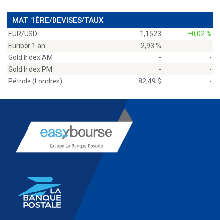
MAT. 1ÈRE/DEVISES/TAUX
EUR/USD
1,1523
+0,02 %
Euribor 1 an
2,93 %
-
Gold Index AM
-
-
Gold Index PM
-
-
Pétrole (Londres)
82,49 $
-