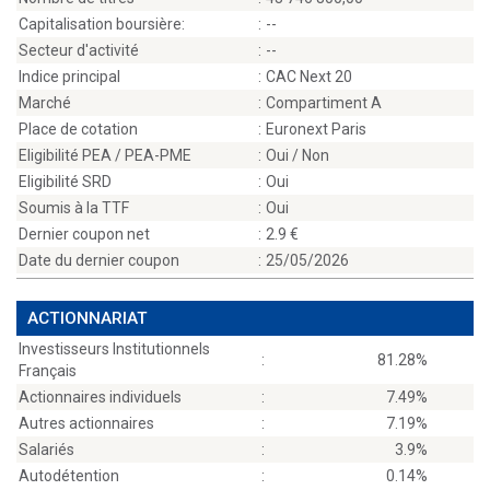
Capitalisation boursière:
:
--
Secteur d'activité
:
--
Indice principal
:
CAC Next 20
Marché
:
Compartiment A
Place de cotation
:
Euronext Paris
Eligibilité PEA / PEA-PME
:
Oui / Non
Eligibilité SRD
:
Oui
Soumis à la TTF
:
Oui
Dernier coupon net
:
2.9
Date du dernier coupon
:
25/05/2026
ACTIONNARIAT
Investisseurs Institutionnels
:
81.28%
Français
Actionnaires individuels
:
7.49%
Autres actionnaires
:
7.19%
Salariés
:
3.9%
Autodétention
:
0.14%