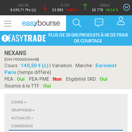
CAC40
DJ30
Nikkei
8 699,71 Pts (c)
53 885
-0,85 %
65 778
+0,14 %
PLUS DE 20 000 PRODUITS À 0€ DE FRAIS
DE COURTAGE
NEXANS
[ISIN FR0000044448]
Cours :
140,50 € (c)
| Variation :
Marché :
Euronext
Paris
(temps différé)
PEA :
Oui
PEA-PME :
Non
Eligibilité SRD :
Oui
Soumis à la TTF :
Oui
COURS
GRAPHIQUE
ACTUALITÉ
CONSENSUS