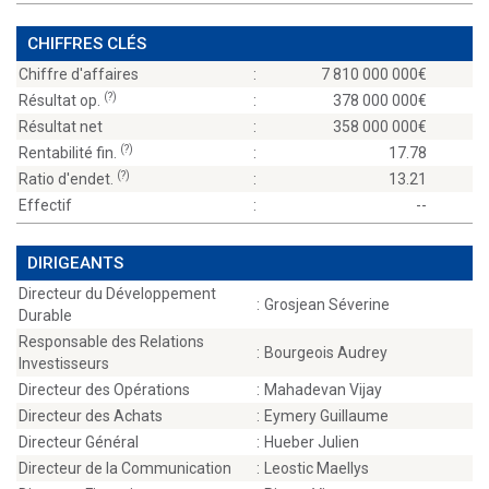
CHIFFRES CLÉS
Chiffre d'affaires
:
7 810 000 000
(?)
Résultat op.
:
378 000 000
Résultat net
:
358 000 000
(?)
Rentabilité fin.
:
17.78
(?)
Ratio d'endet.
:
13.21
Effectif
:
--
DIRIGEANTS
Directeur du Développement
:
Grosjean Séverine
Durable
Responsable des Relations
:
Bourgeois Audrey
Investisseurs
Directeur des Opérations
:
Mahadevan Vijay
Directeur des Achats
:
Eymery Guillaume
Directeur Général
:
Hueber Julien
Directeur de la Communication
:
Leostic Maellys