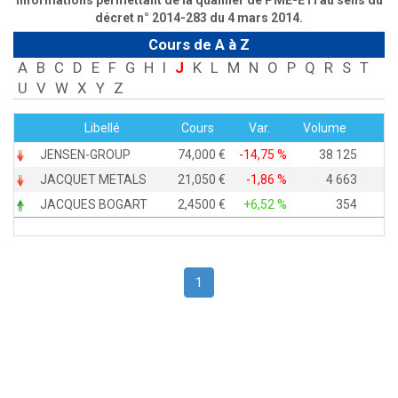
informations permettant de la qualifier de PME-ETI au sens du
décret n° 2014-283 du 4 mars 2014.
Cours de A à Z
A
B
C
D
E
F
G
H
I
J
K
L
M
N
O
P
Q
R
S
T
U
V
W
X
Y
Z
Libellé
Cours
Var.
Volume
JENSEN-GROUP
74,000
-14,75 %
38 125
JACQUET METALS
21,050
-1,86 %
4 663
JACQUES BOGART
2,4500
+6,52 %
354
1