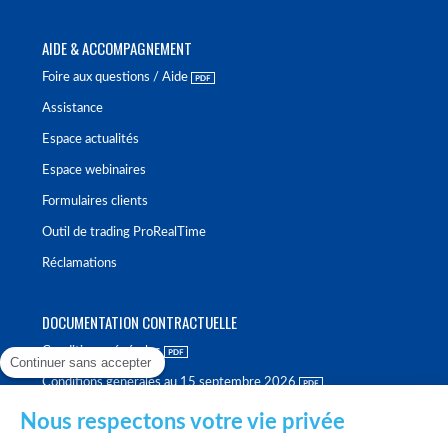
AIDE & ACCOMPAGNEMENT
Foire aux questions / Aide
Assistance
Espace actualités
Espace webinaires
Formulaires clients
Outil de trading ProRealTime
Réclamations
DOCUMENTATION CONTRACTUELLE
Conditions générales
Continuer sans accepter
Conditions générales au 15 septembre 2026
Brochure tarifaire
Nous respectons votre vie privée
Rapport sur la qualité d'exécution