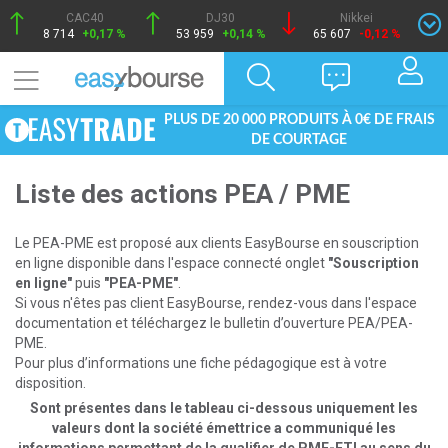
CAC40
DJ30
Nikkei
8 714
+0,17 %
53 959
+0,14 %
65 607
-0,12 %
PLUS DE 20 000 PRODUITS À 0€ DE FRAIS
DE COURTAGE
Liste des actions PEA / PME
Le PEA-PME est proposé aux clients EasyBourse en souscription
en ligne disponible dans l'espace connecté onglet
"Souscription
en ligne"
puis
"PEA-PME"
.
Si vous n'êtes pas client EasyBourse, rendez-vous dans l'espace
documentation et téléchargez le bulletin d’ouverture PEA/PEA-
PME.
Pour plus d’informations une fiche pédagogique est à votre
disposition.
Sont présentes dans le tableau ci-dessous uniquement les
valeurs dont la société émettrice a communiqué les