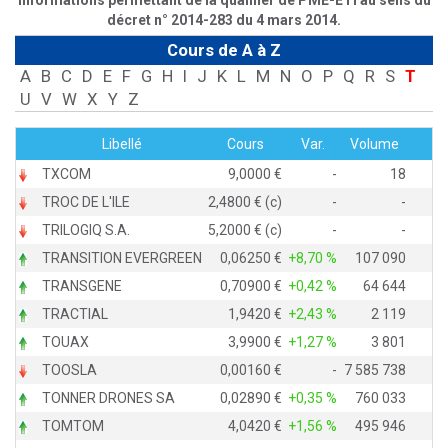
informations permettant de la qualifier de PME-ETI au sens du
décret n° 2014-283 du 4 mars 2014.
Cours de A à Z
A
B
C
D
E
F
G
H
I
J
K
L
M
N
O
P
Q
R
S
T
U
V
W
X
Y
Z
Libellé
Cours
Var.
Volume
TXCOM
9,0000
-
18
TROC DE L'ILE
2,4800 € (c)
-
-
TRILOGIQ S.A.
5,2000 € (c)
-
-
TRANSITION EVERGREEN
0,06250
+8,70 %
107 090
TRANSGENE
0,70900
+0,42 %
64 644
TRACTIAL
1,9420
+2,43 %
2 119
TOUAX
3,9900
+1,27 %
3 801
TOOSLA
0,00160
-
7 585 738
TONNER DRONES SA
0,02890
+0,35 %
760 033
TOMTOM
4,0420
+1,56 %
495 946