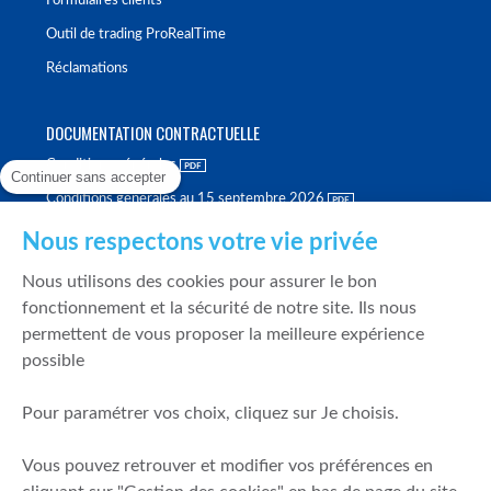
Formulaires clients
Outil de trading ProRealTime
Réclamations
DOCUMENTATION CONTRACTUELLE
Conditions générales
Continuer sans accepter
Conditions générales au 15 septembre 2026
Brochure tarifaire
Nous respectons votre vie privée
Rapport sur la qualité d'exécution
Nous utilisons des cookies pour assurer le bon
Politique de meilleure sélection
fonctionnement et la sécurité de notre site. Ils nous
permettent de vous proposer la meilleure expérience
Politique de durabilité
possible
Fonds de garantie des dépôts et de résolution
Pour paramétrer vos choix, cliquez sur Je choisis.
SÉCURITÉ & DONNÉES PERSONNELLES
Vous pouvez retrouver et modifier vos préférences en
Mentions légales