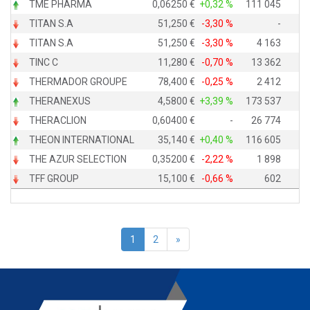
TME PHARMA
0,06250
+0,32 %
111 045
TITAN S.A
51,250
-3,30 %
-
TITAN S.A
51,250
-3,30 %
4 163
TINC C
11,280
-0,70 %
13 362
THERMADOR GROUPE
78,400
-0,25 %
2 412
THERANEXUS
4,5800
+3,39 %
173 537
THERACLION
0,60400
-
26 774
THEON INTERNATIONAL
35,140
+0,40 %
116 605
THE AZUR SELECTION
0,35200
-2,22 %
1 898
TFF GROUP
15,100
-0,66 %
602
1
2
»