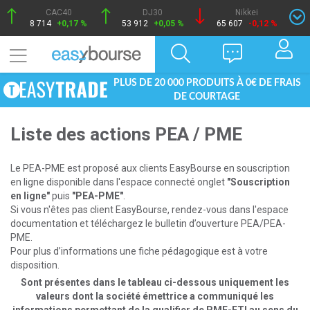
CAC40
DJ30
Nikkei
8 714
+0,17 %
53 912
+0,05 %
65 607
-0,12 %
PLUS DE 20 000 PRODUITS À 0€ DE FRAIS
DE COURTAGE
Liste des actions PEA / PME
Le PEA-PME est proposé aux clients EasyBourse en souscription
en ligne disponible dans l'espace connecté onglet
"Souscription
en ligne"
puis
"PEA-PME"
.
Si vous n'êtes pas client EasyBourse, rendez-vous dans l'espace
documentation et téléchargez le bulletin d’ouverture PEA/PEA-
PME.
Pour plus d’informations une fiche pédagogique est à votre
disposition.
Sont présentes dans le tableau ci-dessous uniquement les
valeurs dont la société émettrice a communiqué les