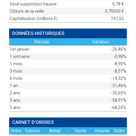
Seuil suspension hausse :
0,78
Clôture de la veille :
0,70600
Capitalisation (millions
) :
197,50
DONNÉES HISTORIQUES
Période
Variation
1er janvier :
-26,46%
1 semaine :
-0,98%
1 mois :
-8,90%
3 mois :
-8,07%
6 mois :
-14,32%
1 an :
-31,46%
2 ans :
-30,65%
3 ans :
-58,91%
5 ans :
-68,55%
CARNET D'ORDRES
Ordre
Volume
Achat
Vente
Volume
Ordre