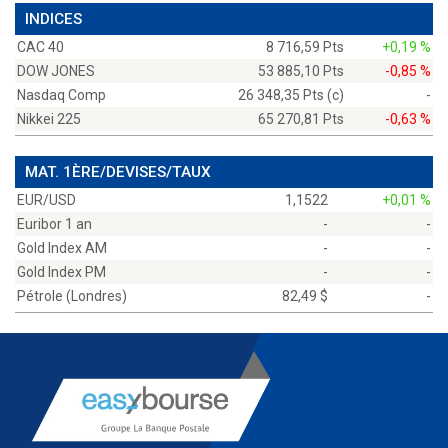
INDICES
CAC 40
8 716,59 Pts
+0,19 %
DOW JONES
53 885,10 Pts
-0,85 %
Nasdaq Comp
26 348,35 Pts (c)
-
Nikkei 225
65 270,81 Pts
-0,63 %
MAT. 1ÈRE/DEVISES/TAUX
EUR/USD
1,1522
+0,01 %
Euribor 1 an
-
-
Gold Index AM
-
-
Gold Index PM
-
-
Pétrole (Londres)
82,49 $
-