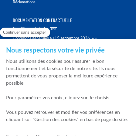
Réclamations
DOCUMENTATION CONTRACTUELLE
Conditions générales
Continuer sans accepter
Conditions générales au 15 septembre 2026
Brochure tarifaire
Nous respectons votre vie privée
Rapport sur la qualité d'exécution
Nous utilisons des cookies pour assurer le bon
Politique de meilleure sélection
fonctionnement et la sécurité de notre site. Ils nous
permettent de vous proposer la meilleure expérience
Politique de durabilité
possible
Fonds de garantie des dépôts et de résolution
Pour paramétrer vos choix, cliquez sur Je choisis.
SÉCURITÉ & DONNÉES PERSONNELLES
Vous pouvez retrouver et modifier vos préférences en
Mentions légales
cliquant sur "Gestion des cookies" en bas de page du site.
Prévention de la fraude
Gérer mes cookies