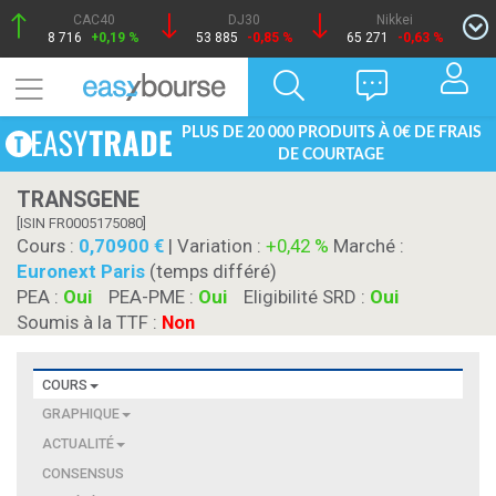
CAC40
DJ30
Nikkei
8 716
+0,19 %
53 885
-0,85 %
65 271
-0,63 %
PLUS DE 20 000 PRODUITS À 0€ DE FRAIS
DE COURTAGE
TRANSGENE
[ISIN FR0005175080]
Cours :
0,70900
| Variation :
+0,42 %
Marché :
Euronext Paris
(temps différé)
PEA :
Oui
PEA-PME :
Oui
Eligibilité SRD :
Oui
Soumis à la TTF :
Non
COURS
GRAPHIQUE
ACTUALITÉ
CONSENSUS