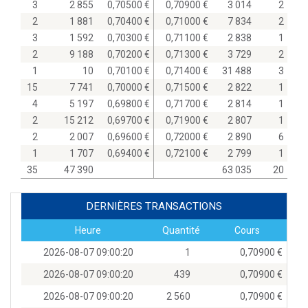
3
2 855
0,70500
0,70900
3 014
2
2
1 881
0,70400
0,71000
7 834
2
3
1 592
0,70300
0,71100
2 838
1
2
9 188
0,70200
0,71300
3 729
2
1
10
0,70100
0,71400
31 488
3
15
7 741
0,70000
0,71500
2 822
1
4
5 197
0,69800
0,71700
2 814
1
2
15 212
0,69700
0,71900
2 807
1
2
2 007
0,69600
0,72000
2 890
6
1
1 707
0,69400
0,72100
2 799
1
35
47 390
63 035
20
DERNIÈRES TRANSACTIONS
Heure
Quantité
Cours
2026-08-07 09:00:20
1
0,70900
2026-08-07 09:00:20
439
0,70900
2026-08-07 09:00:20
2 560
0,70900