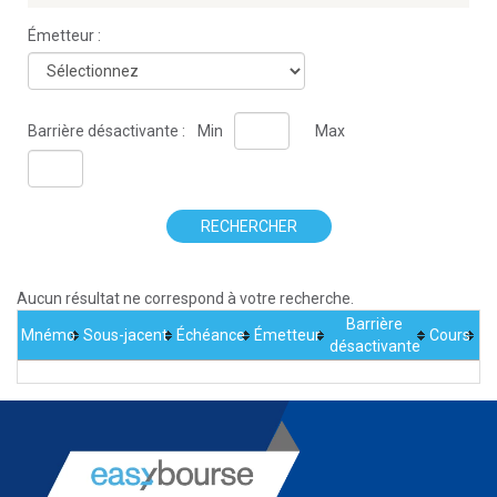
Émetteur :
Barrière désactivante :
Min
Max
RECHERCHER
Aucun résultat ne correspond à votre recherche.
Barrière
Mnémo
Sous-jacent
Échéance
Émetteur
Cours
désactivante