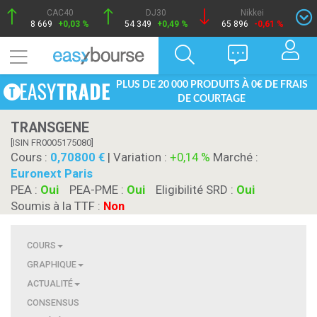
CAC40
DJ30
Nikkei
8 669
+0,03 %
54 349
+0,49 %
65 896
-0,61 %
PLUS DE 20 000 PRODUITS À 0€ DE FRAIS
DE COURTAGE
TRANSGENE
[ISIN FR0005175080]
Cours :
0,70800
| Variation :
+0,14 %
Marché :
Euronext Paris
PEA :
Oui
PEA-PME :
Oui
Eligibilité SRD :
Oui
Soumis à la TTF :
Non
COURS
GRAPHIQUE
ACTUALITÉ
CONSENSUS