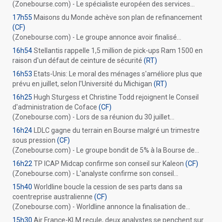
(Zonebourse.com) - Le spécialiste européen des services...
17h55
Maisons du Monde achève son plan de refinancement
(CF)
(Zonebourse.com) - Le groupe annonce avoir finalisé...
16h54
Stellantis rappelle 1,5 million de pick-ups Ram 1500 en
raison d'un défaut de ceinture de sécurité
(RT)
16h53
Etats-Unis: Le moral des ménages s'améliore plus que
prévu en juillet, selon l'Université du Michigan
(RT)
16h25
Hugh Sturgess et Christine Todd rejoignent le Conseil
d'administration de Coface
(CF)
(Zonebourse.com) - Lors de sa réunion du 30 juillet...
16h24
LDLC gagne du terrain en Bourse malgré un trimestre
sous pression
(CF)
(Zonebourse.com) - Le groupe bondit de 5% à la Bourse de...
16h22
TP ICAP Midcap confirme son conseil sur Kaleon
(CF)
(Zonebourse.com) - L'analyste confirme son conseil...
15h40
Worldline boucle la cession de ses parts dans sa
coentreprise australienne
(CF)
(Zonebourse.com) - Worldline annonce la finalisation de...
15h30
Air France-KLM recule, deux analystes se penchent sur