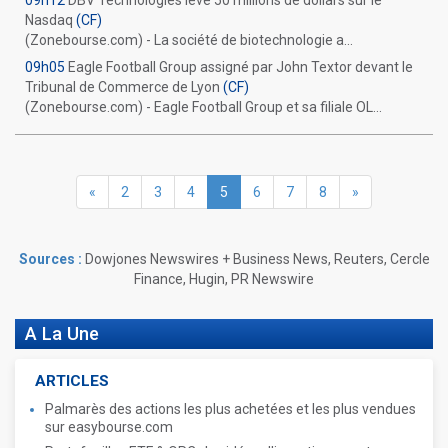
09h12
DBV Technologies lève 50 millions de dollars sur le
Nasdaq
(CF)
(Zonebourse.com) - La société de biotechnologie a...
09h05
Eagle Football Group assigné par John Textor devant le
Tribunal de Commerce de Lyon
(CF)
(Zonebourse.com) - Eagle Football Group et sa filiale OL...
«
2
3
4
5
6
7
8
»
Sources :
Dowjones Newswires + Business News, Reuters, Cercle
Finance, Hugin, PR Newswire
A La Une
ARTICLES
Palmarès des actions les plus achetées et les plus vendues
sur easybourse.com