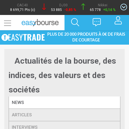
CAC40
DJ30
Nikkei
8 699,71 Pts (c)
53 885
-0,85 %
65 778
+0,14 %
PLUS DE 20 000 PRODUITS À 0€ DE FRAIS
DE COURTAGE
Actualités de la bourse, des
indices, des valeurs et des
sociétés
NEWS
ARTICLES
INTERVIEWS