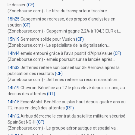
le dossier
(CF)
(Zonebourse.com) - Le titre du transporteur tricolore...
15h25
Capgemini se redresse, des propos d'analystes en
soutien
(CF)
(Zonebourse.com) - Capgemini gagne 2,2% à 104,3 EUR et...
15h19
Semestre solide pour Vusion
(CF)
(Zonebourse.com) - Le spécialiste de la digitalisation...
14h44
emeis entouré grâce à l'avis positif d'AlphaValue
(CF)
(Zonebourse.com) - emeis poursuit sur sa lancée après...
14h33
Jefferies réitère son conseil sur GE Vernova après la
publication des résultats
(CF)
(Zonebourse.com) - Jefferies réitère sa recommandation...
14h19
Chevron: Bénéfice au T2 le plus élevé depuis six ans, au-
dessus des attentes
(RT)
14h15
ExxonMobil: Bénéfice au plus haut depuis quatre ans au
T2, mais en deçà des attentes
(RT)
14h12
Airbus décroche le contrat du satellite militaire sécurisé
SpainSat NG-III
(CF)
(Zonebourse.com) - Le groupe aéronautique et spatial va...