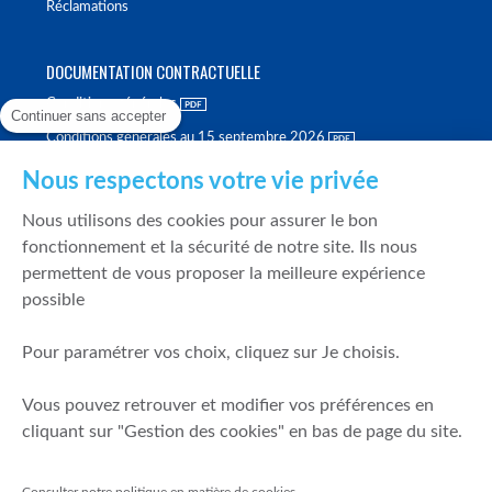
Réclamations
DOCUMENTATION CONTRACTUELLE
Conditions générales
Continuer sans accepter
Conditions générales au 15 septembre 2026
Brochure tarifaire
Nous respectons votre vie privée
Rapport sur la qualité d'exécution
Nous utilisons des cookies pour assurer le bon
Politique de meilleure sélection
fonctionnement et la sécurité de notre site. Ils nous
permettent de vous proposer la meilleure expérience
Politique de durabilité
possible
Fonds de garantie des dépôts et de résolution
Pour paramétrer vos choix, cliquez sur Je choisis.
SÉCURITÉ & DONNÉES PERSONNELLES
Vous pouvez retrouver et modifier vos préférences en
Mentions légales
cliquant sur "Gestion des cookies" en bas de page du site.
Prévention de la fraude
Gérer mes cookies