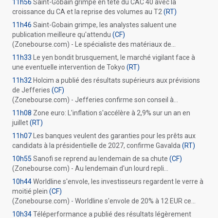
11h56
Saint-Gobain grimpe en tête du CAC 40 avec la
croissance du CA et la reprise des volumes au T2
(RT)
11h46
Saint-Gobain grimpe, les analystes saluent une
publication meilleure qu'attendu
(CF)
(Zonebourse.com) - Le spécialiste des matériaux de...
11h33
Le yen bondit brusquement, le marché vigilant face à
une eventuelle intervention de Tokyo
(RT)
11h32
Holcim a publié des résultats supérieurs aux prévisions
de Jefferies
(CF)
(Zonebourse.com) - Jefferies confirme son conseil à...
11h08
Zone euro: L'inflation s'accélère à 2,9% sur un an en
juillet
(RT)
11h07
Les banques veulent des garanties pour les prêts aux
candidats à la présidentielle de 2027, confirme Gavalda
(RT)
10h55
Sanofi se reprend au lendemain de sa chute
(CF)
(Zonebourse.com) - Au lendemain d'un lourd repli...
10h44
Worldline s'envole, les investisseurs regardent le verre à
moitié plein
(CF)
(Zonebourse.com) - Worldline s'envole de 20% à 12 EUR ce...
10h34
Téléperformance a publié des résultats légèrement