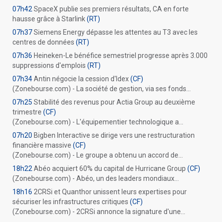
07h42
SpaceX publie ses premiers résultats, CA en forte
hausse grâce à Starlink
(RT)
07h37
Siemens Energy dépasse les attentes au T3 avec les
centres de données
(RT)
07h36
Heineken-Le bénéfice semestriel progresse après 3.000
suppressions d'emplois
(RT)
07h34
Antin négocie la cession d'Idex
(CF)
(Zonebourse.com) - La société de gestion, via ses fonds...
07h25
Stabilité des revenus pour Actia Group au deuxième
trimestre
(CF)
(Zonebourse.com) - L'équipementier technologique a...
07h20
Bigben Interactive se dirige vers une restructuration
financière massive
(CF)
(Zonebourse.com) - Le groupe a obtenu un accord de...
18h22
Abéo acquiert 60% du capital de Hurricane Group
(CF)
(Zonebourse.com) - Abéo, un des leaders mondiaux...
18h16
2CRSi et Quanthor unissent leurs expertises pour
sécuriser les infrastructures critiques
(CF)
(Zonebourse.com) - 2CRSi annonce la signature d'une...