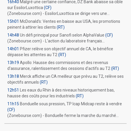
16h40
Malgré une certaine confiance, DZ Bank abaisse sa cible
sur EssilorLuxottica
(CF)
(Zonebourse.com) - EssilorLuxottica se dirige vers une...
15h01
McDonald's: Ventes en baisse aux USA, les promotions
peinent à attirer les clients
(RT)
14h48
Un défi principal pour Sanofi selon AlphaValue
(CF)
(Zonebourse.com) - L'action du laboratoire français...
14h01
Pfizer relève son objectif annuel de CA, le bénéfice
dépasse les attentes au T2
(RT)
13h19
Apollo: Hausse des commissions et des revenus
d'assurance, ralentissement des cessions d'actifs au T2
(RT)
13h18
Merck affiche un CA meilleur que prévu au T2, relève ses
objectifs annuels
(RT)
12h51
Les eaux du Rhin à des niveaux historiquement bas,
hausse des coûts pour les industriels
(RT)
11h15
Bonduelle sous pression, TP Icap Midcap reste à vendre
(CF)
(Zonebourse.com) - Bonduelle ferme la marche du marché...