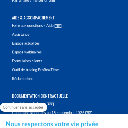
Parrainage / Inviter un ami
AIDE & ACCOMPAGNEMENT
Foire aux questions / Aide
Assistance
Espace actualités
Espace webinaires
Formulaires clients
Outil de trading ProRealTime
Réclamations
DOCUMENTATION CONTRACTUELLE
Conditions générales
Continuer sans accepter
Conditions générales au 15 septembre 2026
Brochure tarifaire
Nous respectons votre vie privée