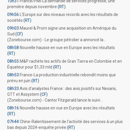
10h31
France/PMI-La demande de services progresse, une
première depuis novembre
(RT)
09h56
L'Europe sur des niveaux records avec les résultats de
sociétés
(RT)
09h03
Maurel & Prom signe une acquisition en Amérique du
Sud
(CF)
(Zonebourse.com) - Le groupe pétrolier a annoncé la...
08h58
Nouvelle hausse en vue en Europe avec les résultats
(RT)
08h55
M&P rachète les actifs de Gran Tierra en Colombie et en
Équateur pour $1,33 mld
(RT)
08h53
France-La production industrielle rebondit moins que
prévu en juin
(RT)
08h33
Avis d'analystes France : des avis positifs sur Nexans,
GTT et Assystem
(CF)
(Zonebourse.com) - Cantor Fitzgerald lance le suivi...
08h16
Nouvelle hausse en vue en Europe avec les résultats
(RT)
07h44
Chine-Ralentissement de l'activité des services à un plus
bas depuis 2024-enquête privée
(RT)