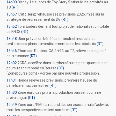
14h00
Disney: Le succès de Toy Story 5 stimule les activités au
T3
(RT)
13h57
Kraft Heinz rehausse ses prévisions 2026, mise sur la
stratégie de redressement du DG
(RT)
13h52
Tom Enders dément tout projet de nationalisation totale
de KNDS
(RT)
13h48
Uber prévoit un bénéfice trimestriel modeste et
renforce ses plans d'investissement dans les robotaxis
(RT)
13h46
Thomson Reuters: CA à +9% au T2, relève son objectif
de croissance
(RT)
12h02
2CRSi accélère dans la cybersécurité post-quantique et
poursuit son rebond en Bourse
(CF)
(Zonebourse.com) - Portée par une nouvelle progression...
11h31
Honda relève ses prévisions, première hausse du
bénéfice en six trimestres
(RT)
11h30
Zone euro-Les prix à la production baissent comme
prévu en juin
(RT)
10h49
Zone euro/PMI-La rebond des services stimule l'activité,
mais les perspectives restent sombres
(RT)