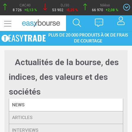
CAC40
DJ30
Nikkei
8 726
+0,13 %
53 902
-0,25 %
66 970
+2,08 %
PLUS DE 20 000 PRODUITS À 0€ DE FRAIS
DE COURTAGE
Actualités de la bourse, des
indices, des valeurs et des
sociétés
NEWS
ARTICLES
INTERVIEWS