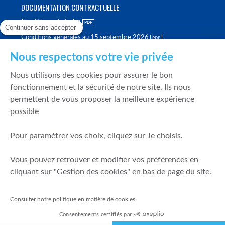
DOCUMENTATION CONTRACTUELLE
Conditions générales
Continuer sans accepter
Conditions générales au 15 septembre 2026
Brochure tarifaire
Nous respectons votre vie privée
Rapport sur la qualité d'exécution
Nous utilisons des cookies pour assurer le bon
Politique de meilleure sélection
fonctionnement et la sécurité de notre site. Ils nous
permettent de vous proposer la meilleure expérience
Politique de durabilité
possible
Fonds de garantie des dépôts et de résolution
Pour paramétrer vos choix, cliquez sur Je choisis.
SÉCURITÉ & DONNÉES PERSONNELLES
Vous pouvez retrouver et modifier vos préférences en
Mentions légales
cliquant sur "Gestion des cookies" en bas de page du site.
Prévention de la fraude
Gérer mes cookies
Consulter notre politique en matière de cookies
Politique de cookies
Consentements certifiés par
Politique de gestion des conflits d'intérêts