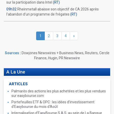
sur la participation dans Intel
(RT)
09h32
Rheinmetall abaisse son objectif de CA 2026 après
l'abandon d'un programme de frégates
(RT)
1
2
3
4
»
Sources :
Dowjones Newswires + Business News, Reuters, Cercle
Finance, Hugin, PR Newswire
A La Une
ARTICLES
Palmarès des actions les plus achetées et les plus vendues
sur easybourse.com
Portefeuilles ETF & OPC : les idées d'investissement
d'Easybourse du mois d'Août
Internalisation d'EasyBourse S.A.S. au sein de La Banque