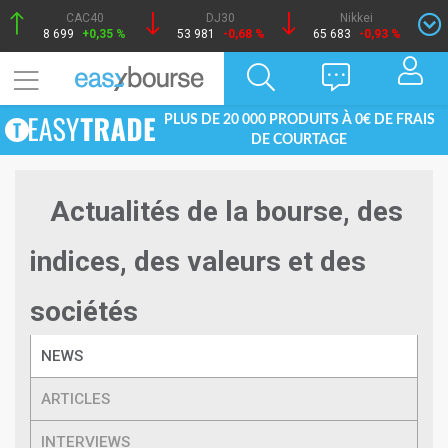
CAC40
DJ30
Nikkei
8 699
+0,35 %
53 981
-0,68 %
65 683
-0,93 %
PLUS DE 20 000 PRODUITS À 0€ DE FRAIS
DE COURTAGE
Actualités de la bourse, des
indices, des valeurs et des
sociétés
NEWS
ARTICLES
INTERVIEWS