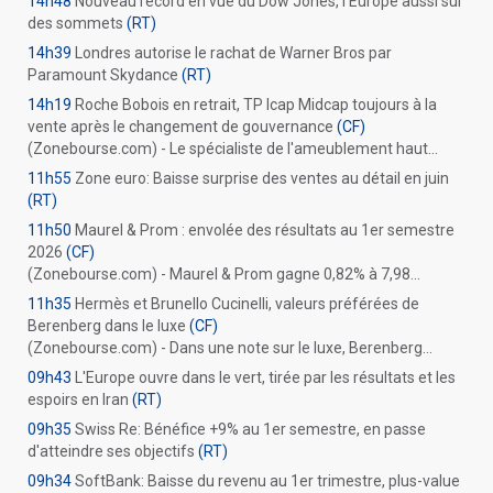
14h48
Nouveau record en vue du Dow Jones, l'Europe aussi sur
des sommets
(RT)
14h39
Londres autorise le rachat de Warner Bros par
Paramount Skydance
(RT)
14h19
Roche Bobois en retrait, TP Icap Midcap toujours à la
vente après le changement de gouvernance
(CF)
(Zonebourse.com) - Le spécialiste de l'ameublement haut...
11h55
Zone euro: Baisse surprise des ventes au détail en juin
(RT)
11h50
Maurel & Prom : envolée des résultats au 1er semestre
2026
(CF)
(Zonebourse.com) - Maurel & Prom gagne 0,82% à 7,98...
11h35
Hermès et Brunello Cucinelli, valeurs préférées de
Berenberg dans le luxe
(CF)
(Zonebourse.com) - Dans une note sur le luxe, Berenberg...
09h43
L'Europe ouvre dans le vert, tirée par les résultats et les
espoirs en Iran
(RT)
09h35
Swiss Re: Bénéfice +9% au 1er semestre, en passe
d'atteindre ses objectifs
(RT)
09h34
SoftBank: Baisse du revenu au 1er trimestre, plus-value