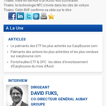
Thales: mise en service d'un A350-900 d'Emirates
Thales: la technologie NFC s'invite dans les clés de voiture
Thales: Oddo BHF confirme sa cible sur le titre
Face
LinkIn
Twitter
Envoyer
Imprimer
Favoris
book
A La Une
ARTICLES
Le palmarès des ETF les plus achetés sur EasyBourse.com
Palmarès des actions les plus achetées et les plus vendues
sur easybourse.com
Portefeuilles ETF & OPC : les idées d'investissement
d'Easybourse du mois d'Août
INTERVIEW
DIRIGEANT
DAVID FUKS,
CO-DIRECTEUR GÉNÉRAL AUBAY
GROUPE