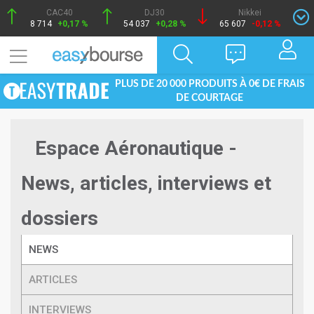
CAC40
DJ30
Nikkei
8 714
+0,17 %
54 037
+0,28 %
65 607
-0,12 %
PLUS DE 20 000 PRODUITS À 0€ DE FRAIS
DE COURTAGE
Espace Aéronautique -
News, articles, interviews et
dossiers
NEWS
ARTICLES
INTERVIEWS