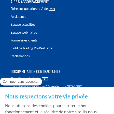
AIDE & ACCOMPAGNEMENT
Foire aux questions / Aide
Assistance
Espace actualités
Espace webinaires
Formulaires clients
Outil de trading ProRealTime
Réclamations
DOCUMENTATION CONTRACTUELLE
Conditions générales
Continuer sans accepter
Conditions générales au 15 septembre 2026
Brochure tarifaire
Nous respectons votre vie privée
Rapport sur la qualité d'exécution
Nous utilisons des cookies pour assurer le bon
Politique de meilleure sélection
fonctionnement et la sécurité de notre site. Ils nous