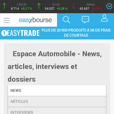
CAC40
DJ30
Nikkei
8 714
+0,17 %
54 037
+0,28 %
65 607
-0,12 %
PLUS DE 20 000 PRODUITS À 0€ DE FRAIS
DE COURTAGE
Espace Automobile - News,
articles, interviews et
dossiers
NEWS
ARTICLES
INTERVIEWS