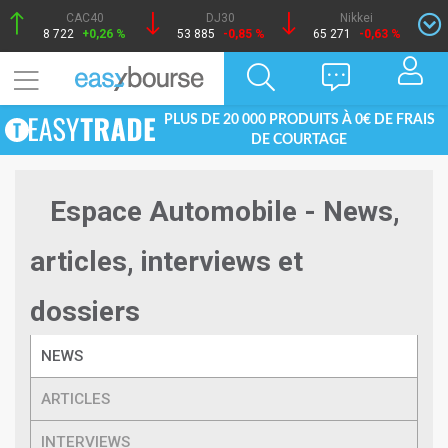
CAC40
DJ30
Nikkei
8 722
+0,26 %
53 885
-0,85 %
65 271
-0,63 %
PLUS DE 20 000 PRODUITS À 0€ DE FRAIS
DE COURTAGE
Espace Automobile - News,
articles, interviews et
dossiers
NEWS
ARTICLES
INTERVIEWS