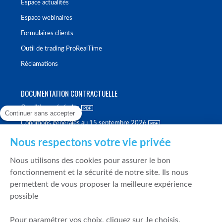
Espace actualités
Espace webinaires
Formulaires clients
Outil de trading ProRealTime
Réclamations
DOCUMENTATION CONTRACTUELLE
Conditions générales
Continuer sans accepter
Conditions générales au 15 septembre 2026
Brochure tarifaire
Nous respectons votre vie privée
Rapport sur la qualité d'exécution
Nous utilisons des cookies pour assurer le bon
Politique de meilleure sélection
fonctionnement et la sécurité de notre site. Ils nous
permettent de vous proposer la meilleure expérience
Politique de durabilité
possible
Fonds de garantie des dépôts et de résolution
Pour paramétrer vos choix, cliquez sur Je choisis.