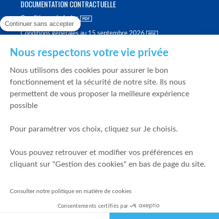
DOCUMENTATION CONTRACTUELLE
Conditions générales
Continuer sans accepter
Conditions générales au 15 septembre 2026
Brochure tarifaire
Nous respectons votre vie privée
Rapport sur la qualité d'exécution
Nous utilisons des cookies pour assurer le bon
Politique de meilleure sélection
fonctionnement et la sécurité de notre site. Ils nous
permettent de vous proposer la meilleure expérience
Politique de durabilité
possible
Fonds de garantie des dépôts et de résolution
Pour paramétrer vos choix, cliquez sur Je choisis.
SÉCURITÉ & DONNÉES PERSONNELLES
Vous pouvez retrouver et modifier vos préférences en
Mentions légales
cliquant sur "Gestion des cookies" en bas de page du site.
Prévention de la fraude
Gérer mes cookies
Consulter notre politique en matière de cookies
Politique de cookies
Consentements certifiés par
Politique de gestion des conflits d'intérêts