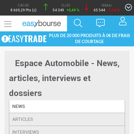
CAC40
DJ30
Nikkei
8 669,29 Pts (c)
54 349
+0,49 %
65 544
-1,14 %
PLUS DE 20 000 PRODUITS À 0€ DE FRAIS
DE COURTAGE
Espace Automobile - News,
articles, interviews et
dossiers
NEWS
ARTICLES
INTERVIEWS