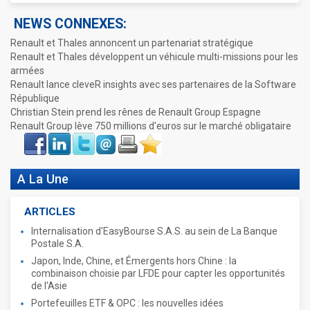
NEWS CONNEXES:
Renault et Thales annoncent un partenariat stratégique
Renault et Thales développent un véhicule multi-missions pour les
armées
Renault lance cleveR insights avec ses partenaires de la Software
République
Christian Stein prend les rênes de Renault Group Espagne
Renault Group lève 750 millions d'euros sur le marché obligataire
Face
LinkIn
Twitter
Envoyer
Imprimer
Favoris
book
A La Une
ARTICLES
Internalisation d'EasyBourse S.A.S. au sein de La Banque
Postale S.A.
Japon, Inde, Chine, et Émergents hors Chine : la
combinaison choisie par LFDE pour capter les opportunités
de l'Asie
Portefeuilles ETF & OPC : les nouvelles idées