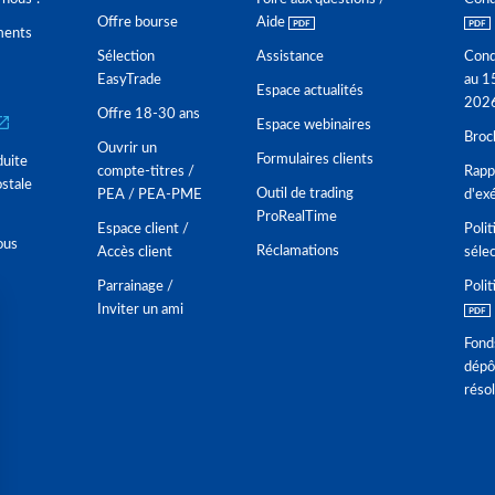
Offre bourse
Aide
ments
Sélection
Assistance
Cond
EasyTrade
au 1
Espace actualités
202
Offre 18-30 ans
Espace webinaires
Broc
Ouvrir un
Formulaires clients
duite
compte-titres /
Rappo
stale
Outil de trading
PEA / PEA-PME
d'ex
ProRealTime
Espace client /
Polit
ous
Réclamations
Accès client
séle
Parrainage /
Polit
Inviter un ami
Fond
dépô
réso