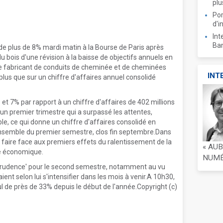
plu
Por
d'i
Int
Ban
 de plus de 8% mardi matin à la Bourse de Paris après
u bois d'une révision à la baisse de objectifs annuels en
.Le fabricant de conduits de cheminée et de cheminées
INT
t plus que sur un chiffre d'affaires annuel consolidé
% et 7% par rapport à un chiffre d'affaires de 402 millions
 un premier trimestre qui a surpassé les attentes,
ble, ce qui donne un chiffre d'affaires consolidé en
'ensemble du premier semestre, clos fin septembre.Dans
 faire face aux premiers effets du ralentissement de la
« AU
e économique.
NUMÉR
'prudence' pour le second semestre, notamment au vu
ient selon lui s'intensifier dans les mois à venir.A 10h30,
ecul de près de 33% depuis le début de l'année.Copyright (c)