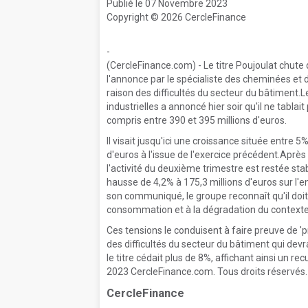
Publié le 07 Novembre 2023
Copyright © 2026 CercleFinance
-
(CercleFinance.com) - Le titre Poujoulat chute
l'annonce par le spécialiste des cheminées et d
raison des difficultés du secteur du bâtiment
industrielles a annoncé hier soir qu'il ne tablai
compris entre 390 et 395 millions d'euros.
Il visait jusqu'ici une croissance située entre 5
d'euros à l'issue de l'exercice précédent.Après
l'activité du deuxième trimestre est restée sta
hausse de 4,2% à 175,3 millions d'euros sur l
son communiqué, le groupe reconnaît qu'il doit
consommation et à la dégradation du context
Ces tensions le conduisent à faire preuve de 
des difficultés du secteur du bâtiment qui devra
le titre cédait plus de 8%, affichant ainsi un r
2023 CercleFinance.com. Tous droits réservés.
CercleFinance