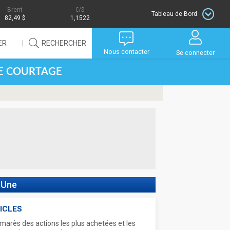
Brent
/$
Tableau de Bord
82,49 $
1,1522
ER
RECHERCHER
Nous contacter
Se connecter
DE COURTAGE
 Une
ICLES
marès des actions les plus achetées et les