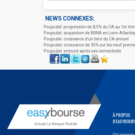
NEWS CONNEXES:
Poujoulat: progression de 8,5% du CA au 1er tri
Poujoulat: acquisition de BBNA en Loire-Atlanti
Poujoulat: croissance d'un tiers du CA annuel
Poujoulat: croissance de 35% sur les neuf premi
Poujoulat: entouré après ses semestriels
Face
LinkIn
Twitter
Envoyer
Imprimer
Favoris
book
À PROPOS
D'EASYBOUR
Qui sommes-