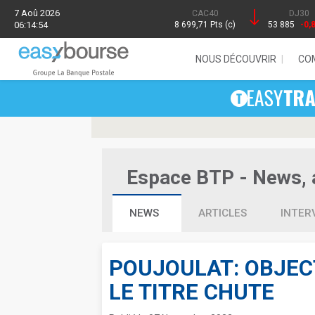
7 Aoû 2026
CAC40
DJ30
06:14:54
8 699,71 Pts (c)
53 885
-0,
NOUS DÉCOUVRIR
CO
Espace BTP - News, a
NEWS
ARTICLES
INTER
POUJOULAT: OBJECT
LE TITRE CHUTE