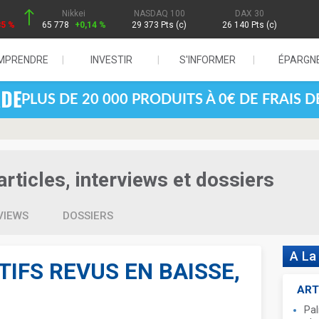
Nikkei
NASDAQ 100
DAX 30
85 %
65 778
+0,14 %
29 373 Pts (c)
26 140 Pts (c)
MPRENDRE
INVESTIR
S'INFORMER
ÉPARGN
PLUS DE 20 000 PRODUITS À 0€ DE FRAIS 
rticles, interviews et dossiers
VIEWS
DOSSIERS
A La
IFS REVUS EN BAISSE,
ART
Pal