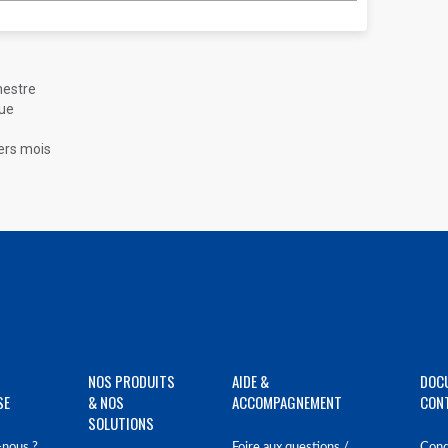
mestre
que
ers mois
NOS PRODUITS
AIDE &
DOC
SE
& NOS
ACCOMPAGNEMENT
CON
SOLUTIONS
nous ?
Foire aux questions /
Cond