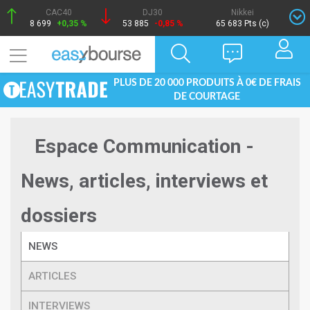
CAC40
DJ30
Nikkei
8 699
+0,35 %
53 885
-0,85 %
65 683 Pts (c)
PLUS DE 20 000 PRODUITS À 0€ DE FRAIS
DE COURTAGE
Espace Communication -
News, articles, interviews et
dossiers
NEWS
ARTICLES
INTERVIEWS