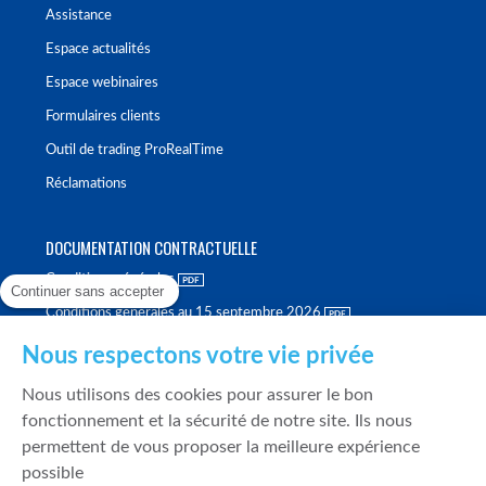
Assistance
Espace actualités
Espace webinaires
Formulaires clients
Outil de trading ProRealTime
Réclamations
DOCUMENTATION CONTRACTUELLE
Conditions générales
Continuer sans accepter
Conditions générales au 15 septembre 2026
Brochure tarifaire
Nous respectons votre vie privée
Rapport sur la qualité d'exécution
Nous utilisons des cookies pour assurer le bon
Politique de meilleure sélection
fonctionnement et la sécurité de notre site. Ils nous
permettent de vous proposer la meilleure expérience
Politique de durabilité
possible
Fonds de garantie des dépôts et de résolution