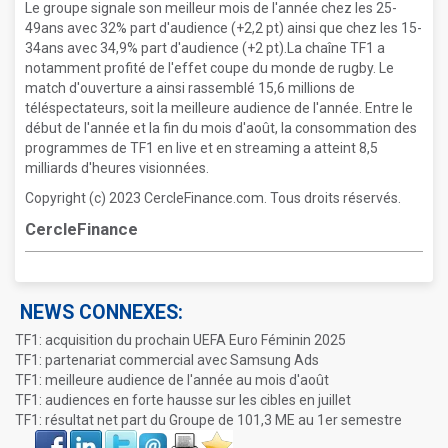
Le groupe signale son meilleur mois de l'année chez les 25-
49ans avec 32% part d'audience (+2,2 pt) ainsi que chez les 15-
34ans avec 34,9% part d'audience (+2 pt).La chaîne TF1 a
notamment profité de l'effet coupe du monde de rugby. Le
match d'ouverture a ainsi rassemblé 15,6 millions de
téléspectateurs, soit la meilleure audience de l'année. Entre le
début de l'année et la fin du mois d'août, la consommation des
programmes de TF1 en live et en streaming a atteint 8,5
milliards d'heures visionnées.
Copyright (c) 2023 CercleFinance.com. Tous droits réservés.
CercleFinance
NEWS CONNEXES:
TF1: acquisition du prochain UEFA Euro Féminin 2025
TF1: partenariat commercial avec Samsung Ads
TF1: meilleure audience de l'année au mois d'août
TF1: audiences en forte hausse sur les cibles en juillet
TF1: résultat net part du Groupe de 101,3 ME au 1er semestre
Face
LinkIn
Twitter
Envoyer
Imprimer
Favoris