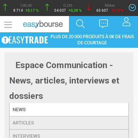
CAC40
DJ30
Nikkei
8 714
+0,17 %
54 037
+0,28 %
65 607
-0,12 %
PLUS DE 20 000 PRODUITS À 0€ DE FRAIS
DE COURTAGE
Espace Communication -
News, articles, interviews et
dossiers
NEWS
ARTICLES
INTERVIEWS