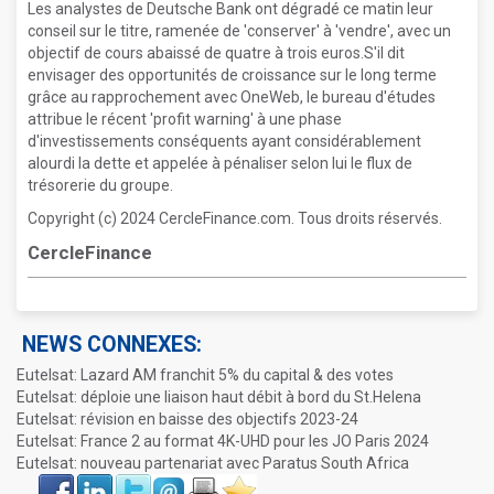
Les analystes de Deutsche Bank ont dégradé ce matin leur
conseil sur le titre, ramenée de 'conserver' à 'vendre', avec un
objectif de cours abaissé de quatre à trois euros.S'il dit
envisager des opportunités de croissance sur le long terme
grâce au rapprochement avec OneWeb, le bureau d'études
attribue le récent 'profit warning' à une phase
d'investissements conséquents ayant considérablement
alourdi la dette et appelée à pénaliser selon lui le flux de
trésorerie du groupe.
Copyright (c) 2024 CercleFinance.com. Tous droits réservés.
CercleFinance
NEWS CONNEXES:
Eutelsat: Lazard AM franchit 5% du capital & des votes
Eutelsat: déploie une liaison haut débit à bord du St.Helena
Eutelsat: révision en baisse des objectifs 2023-24
Eutelsat: France 2 au format 4K-UHD pour les JO Paris 2024
Eutelsat: nouveau partenariat avec Paratus South Africa
Face
LinkIn
Twitter
Envoyer
Imprimer
Favoris