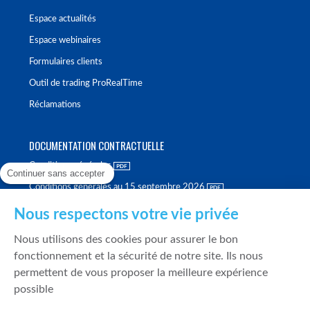
Espace actualités
Espace webinaires
Formulaires clients
Outil de trading ProRealTime
Réclamations
DOCUMENTATION CONTRACTUELLE
Conditions générales
Continuer sans accepter
Conditions générales au 15 septembre 2026
Brochure tarifaire
Nous respectons votre vie privée
Rapport sur la qualité d'exécution
Nous utilisons des cookies pour assurer le bon
Politique de meilleure sélection
fonctionnement et la sécurité de notre site. Ils nous
permettent de vous proposer la meilleure expérience
Politique de durabilité
possible
Fonds de garantie des dépôts et de résolution