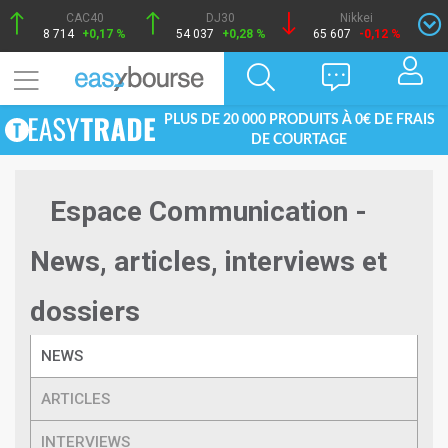
CAC40
DJ30
Nikkei
8 714
+0,17 %
54 037
+0,28 %
65 607
-0,12 %
PLUS DE 20 000 PRODUITS À 0€ DE FRAIS
DE COURTAGE
Espace Communication -
News, articles, interviews et
dossiers
NEWS
ARTICLES
INTERVIEWS