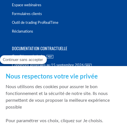
Espace webinaires
Formulaires clients
Outil de trading ProRealTime
Réclamations
DOCUMENTATION CONTRACTUELLE
Conditions générales
Continuer sans accepter
Conditions générales au 15 septembre 2026
Brochure tarifaire
Nous respectons votre vie privée
Rapport sur la qualité d'exécution
Nous utilisons des cookies pour assurer le bon
Politique de meilleure sélection
fonctionnement et la sécurité de notre site. Ils nous
permettent de vous proposer la meilleure expérience
Politique de durabilité
possible
Fonds de garantie des dépôts et de résolution
Pour paramétrer vos choix, cliquez sur Je choisis.
SÉCURITÉ & DONNÉES PERSONNELLES