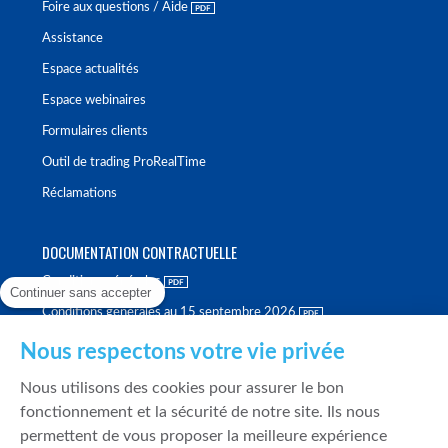
Foire aux questions / Aide
Assistance
Espace actualités
Espace webinaires
Formulaires clients
Outil de trading ProRealTime
Réclamations
DOCUMENTATION CONTRACTUELLE
Conditions générales
Continuer sans accepter
Conditions générales au 15 septembre 2026
Brochure tarifaire
Nous respectons votre vie privée
Rapport sur la qualité d'exécution
Nous utilisons des cookies pour assurer le bon
Politique de meilleure sélection
fonctionnement et la sécurité de notre site. Ils nous
permettent de vous proposer la meilleure expérience
Politique de durabilité