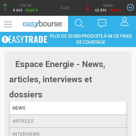
CAC40
Nikkei
DJ30
8 669
+0,03 %
65 896
-0,61 %
PLUS DE 20 000 PRODUITS À 0€ DE FRAIS
DE COURTAGE
Espace Energie - News,
articles, interviews et
dossiers
NEWS
ARTICLES
INTERVIEWS