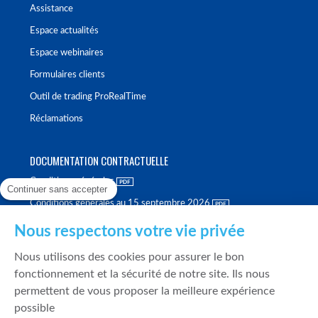
Assistance
Espace actualités
Espace webinaires
Formulaires clients
Outil de trading ProRealTime
Réclamations
DOCUMENTATION CONTRACTUELLE
Conditions générales
Continuer sans accepter
Conditions générales au 15 septembre 2026
Brochure tarifaire
Nous respectons votre vie privée
Rapport sur la qualité d'exécution
Nous utilisons des cookies pour assurer le bon
Politique de meilleure sélection
fonctionnement et la sécurité de notre site. Ils nous
permettent de vous proposer la meilleure expérience
Politique de durabilité
possible
Fonds de garantie des dépôts et de résolution