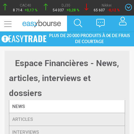
CAC40
DJ30
Nikkei
8 714
+0,17 %
54 037
+0,28 %
65 607
-0,12 %
PLUS DE 20 000 PRODUITS À 0€ DE FRAIS
DE COURTAGE
Espace Financières - News,
articles, interviews et
dossiers
NEWS
ARTICLES
INTERVIEWS